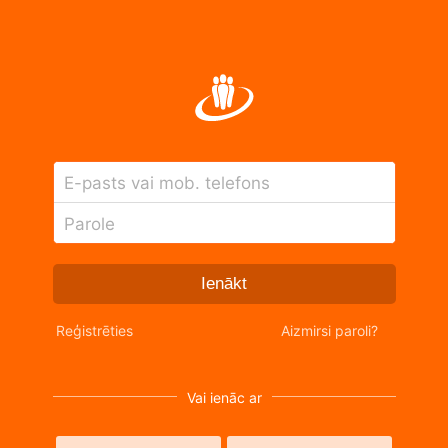
E-pasts vai mob. telefons
Parole
Ienākt
Reģistrēties
Aizmirsi paroli?
Vai ienāc ar