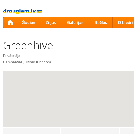
Pāriet
uz
saturu
Šodien
Ziņas
Galerijas
Spēles
D-biedri
Greenhive
Privātmāja
Camberwell, United Kingdom