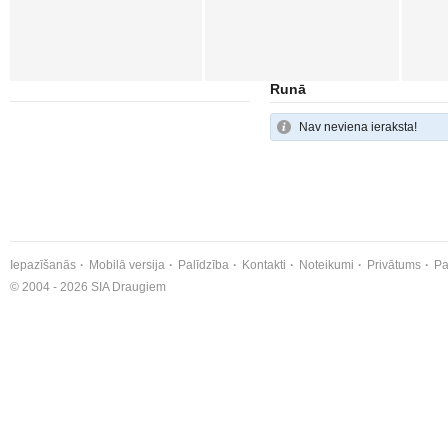
Runā
Nav neviena ieraksta!
Iepazīšanās
Mobilā versija
Palīdzība
Kontakti
Noteikumi
Privātums
Pa
© 2004 - 2026 SIA Draugiem