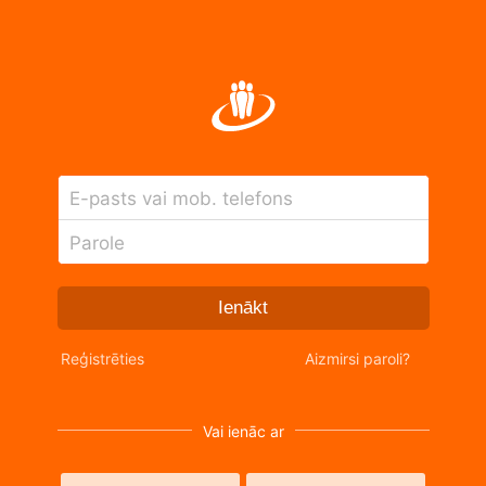
E-pasts vai mob. telefons
Parole
Ienākt
Reģistrēties
Aizmirsi paroli?
Vai ienāc ar