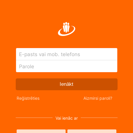
E-pasts vai mob. telefons
Parole
Ienākt
Reģistrēties
Aizmirsi paroli?
Vai ienāc ar