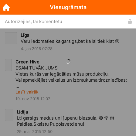
Viesugrāmata
Autorizējies, lai komentētu
Līga
Varu iedomaties ka garsigs,bet ka lai tiek klat
😢
4. jan 2016 07:28
Green Hive
ESAM TUVĀK JUMS
Vietas kurās var iegādāties mūsu produkciju.
Vai apmeklējiet veikalus un izbraukuma tirdzniecības:
Rīga:
Lasīt vairāk
Mežciema Maxima - Trešdienas un Sestdienas
19. nov 2015 12:07
Juglas Rimi - Piektdienas
Veikals saule - Merķeļa ielā pretim Cirkam
Lidija
Veikals Bišu bode - Kr Barona 51
Lti garsigs medus un i]upenu biezsula.
🔴
🌹
👫
Visos septiņos Rimi ''Klēts veikalos'' (Spice, Alfa, Mols,
Paldies.Skaistu Pupolsvetdienu!
Pulkvedis, Valdemārs, Biķernieki, Damme)
29. mar 2015 12:50