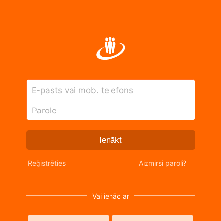
E-pasts vai mob. telefons
Parole
Ienākt
Reģistrēties
Aizmirsi paroli?
Vai ienāc ar