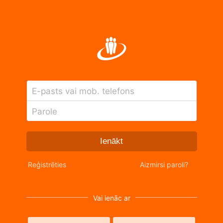
E-pasts vai mob. telefons
Parole
Ienākt
Reģistrēties
Aizmirsi paroli?
Vai ienāc ar