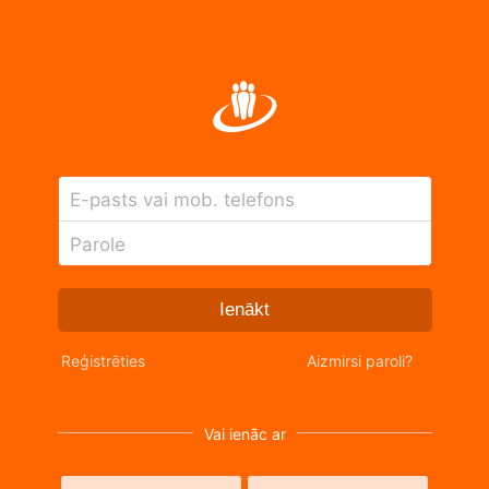
E-pasts vai mob. telefons
Parole
Ienākt
Reģistrēties
Aizmirsi paroli?
Vai ienāc ar