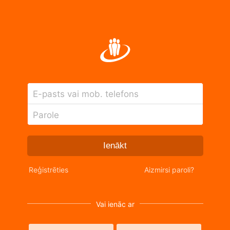
E-pasts vai mob. telefons
Parole
Ienākt
Reģistrēties
Aizmirsi paroli?
Vai ienāc ar