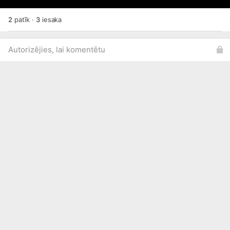
2
patīk
·
3
iesaka
Autorizējies, lai komentētu