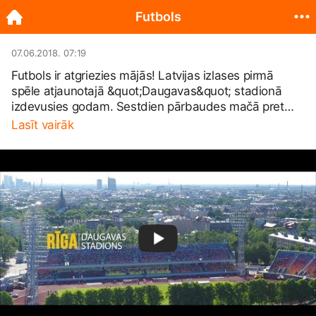
Futbols
07.06.2018. 07:19
Futbols ir atgriezies mājās! Latvijas izlases pirmā
spēle atjaunotajā &quot;Daugavas&quot; stadionā
izdevusies godam. Sestdien pārbaudes mačā pret
Azerbaidžānu būs vēl vieni futbola svētki, uz kuriem
Lasīt vairāk
aicinām arī Tevi! Biļetes atradīsi šeit
https://bit.ly/2IR2TSb