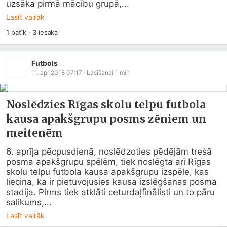
uzsāka pirmā mācību grupā,...
Lasīt vairāk
1
patīk
·
3
iesaka
Futbols
11. apr 2018 07:17
· Lasīšanai
1
min
Noslēdzies Rīgas skolu telpu futbola
kausa apakšgrupu posms zēniem un
meitenēm
6. aprīļa pēcpusdienā, noslēdzoties pēdējām trešā 
posma apakšgrupu spēlēm, tiek noslēgta arī Rīgas 
skolu telpu futbola kausa apakšgrupu izspēle, kas 
liecina, ka ir pietuvojusies kausa izslēgšanas posma 
stadija. Pirms tiek atklāti ceturdaļfinālisti un to pāru 
salikums,...
Lasīt vairāk