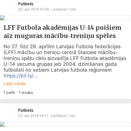
Futbols
30. apr 2018 10:59
· Lasīšanai
1
min
LFF Futbola akadēmijas U-14 puišiem
aiz muguras mācību-treniņu spēles
No 27. līdz 29. aprīlim Latvijas Futbola federācijas 
(LFF) mācību un treniņu centrā Staicele mācību-
treniņu spēļu ciklu aizvadīja LFF Futbola akadēmijas 
U-14 vecuma grupas jeb 2004. dzimšanas gada 
futbolisti no sešiem Latvijas futbola reģioniem 
https://bit.ly/...
Lasīt vairāk
1
patīk
·
1
iesaka
Futbols
23. apr 2018 08:11
· Lasīšanai
1
min