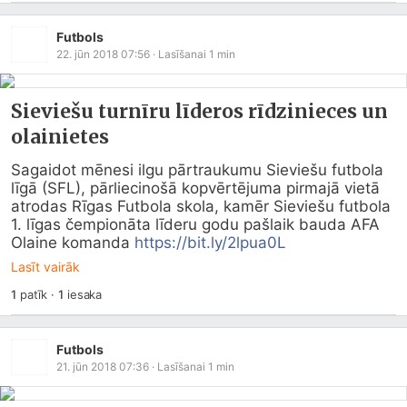
Futbols
22. jūn 2018 07:56
· Lasīšanai
1
min
Sieviešu turnīru līderos rīdzinieces un
olainietes
Sagaidot mēnesi ilgu pārtraukumu Sieviešu futbola 
līgā (SFL), pārliecinošā kopvērtējuma pirmajā vietā 
atrodas Rīgas Futbola skola, kamēr Sieviešu futbola 
1. līgas čempionāta līderu godu pašlaik bauda AFA 
Olaine komanda 
https://bit.ly/2lpua0L
Lasīt vairāk
1
patīk
·
1
iesaka
Futbols
21. jūn 2018 07:36
· Lasīšanai
1
min