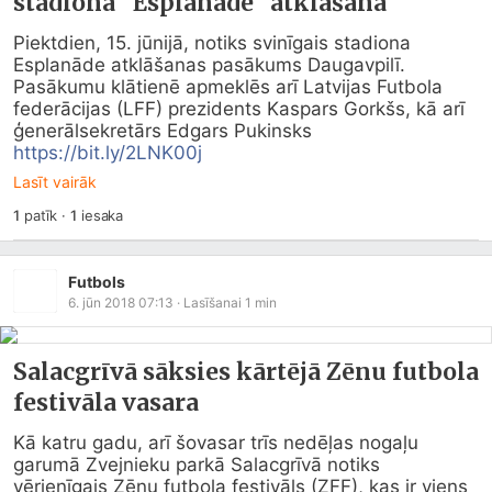
stadiona "Esplanāde" atklāšanā
Piektdien, 15. jūnijā, notiks svinīgais stadiona 
Esplanāde atklāšanas pasākums Daugavpilī. 
Pasākumu klātienē apmeklēs arī Latvijas Futbola 
federācijas (LFF) prezidents Kaspars Gorkšs, kā arī 
ģenerālsekretārs Edgars Pukinsks 
https://bit.ly/2LNK00j
Lasīt vairāk
1
patīk
·
1
iesaka
Futbols
6. jūn 2018 07:13
· Lasīšanai
1
min
Salacgrīvā sāksies kārtējā Zēnu futbola
festivāla vasara
Kā katru gadu, arī šovasar trīs nedēļas nogaļu 
garumā Zvejnieku parkā Salacgrīvā notiks 
vērienīgais Zēnu futbola festivāls (ZFF), kas ir viens 