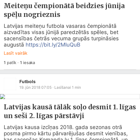
Meiteņu čempionātā beidzies jūnija
spēļu nogrieznis
Latvijas meiteņu futbola vasaras čempionātā 
aizvadītas visas jūnijā paredzētās spēles, bet 
sacensības četrās vecuma grupās turpināsies 
augustā 
https://bit.ly/2MIuQuB
Lasīt vairāk
1
patīk
·
1
iesaka
Futbols
19. jūn 2018 07:05
· Lasīšanai
1
min
Latvijas kausā tālāk soļo desmit 1. līgas
un seši 2. līgas pārstāvji
Latvijas kausa izcīņas 2018. gada sezonas otrā 
posma pirmo kārtu pārvarējušas desmit vienības, 
kas sacenšas 
Komanda.lv
 1. līgas čempionātā, un 