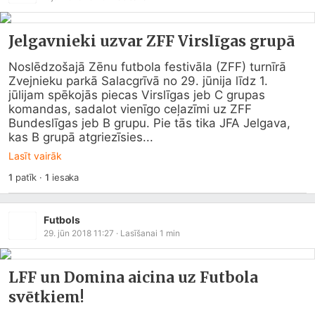
Jelgavnieki uzvar ZFF Virslīgas grupā
Noslēdzošajā Zēnu futbola festivāla (ZFF) turnīrā 
Zvejnieku parkā Salacgrīvā no 29. jūnija līdz 1. 
jūlijam spēkojās piecas Virslīgas jeb C grupas 
komandas, sadalot vienīgo ceļazīmi uz ZFF 
Bundeslīgas jeb B grupu. Pie tās tika JFA Jelgava, 
kas B grupā atgriezīsies...
Lasīt vairāk
1
patīk
·
1
iesaka
Futbols
29. jūn 2018 11:27
· Lasīšanai
1
min
LFF un Domina aicina uz Futbola
svētkiem!