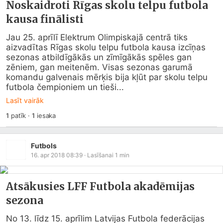
Noskaidroti Rīgas skolu telpu futbola
kausa finālisti
Jau 25. aprīlī Elektrum Olimpiskajā centrā tiks 
aizvadītas Rīgas skolu telpu futbola kausa izcīņas 
sezonas atbildīgākās un zīmīgākās spēles gan 
zēniem, gan meitenēm. Visas sezonas garumā 
komandu galvenais mērķis bija kļūt par skolu telpu 
futbola čempioniem un tieši...
Lasīt vairāk
1
patīk
·
1
iesaka
Futbols
16. apr 2018 08:39
· Lasīšanai
1
min
Atsākusies LFF Futbola akadēmijas
sezona
No 13. līdz 15. aprīlim Latvijas Futbola federācijas 