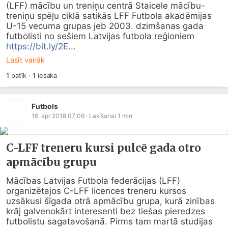
(LFF) mācību un treniņu centrā Staicele mācību-
treniņu spēļu ciklā satikās LFF Futbola akadēmijas 
U-15 vecuma grupas jeb 2003. dzimšanas gada 
futbolisti no sešiem Latvijas futbola reģioniem 
https://bit.ly/2E...
Lasīt vairāk
1
patīk
·
1
iesaka
Futbols
16. apr 2018 07:06
· Lasīšanai
1
min
C-LFF treneru kursi pulcē gada otro
apmācību grupu
Mācības Latvijas Futbola federācijas (LFF) 
organizētajos C-LFF licences treneru kursos 
uzsākusi šīgada otrā apmācību grupa, kurā zinības 
krāj galvenokārt interesenti bez tiešas pieredzes 
futbolistu sagatavošanā. Pirms tam martā studijas 