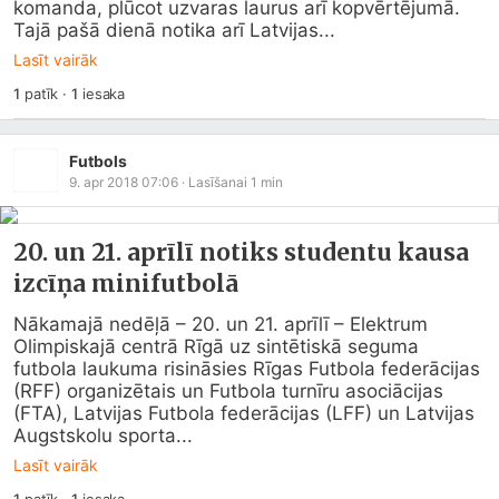
komanda, plūcot uzvaras laurus arī kopvērtējumā. 
Tajā pašā dienā notika arī Latvijas...
Lasīt vairāk
1
patīk
·
1
iesaka
Futbols
9. apr 2018 07:06
· Lasīšanai
1
min
20. un 21. aprīlī notiks studentu kausa
izcīņa minifutbolā
Nākamajā nedēļā – 20. un 21. aprīlī – Elektrum 
Olimpiskajā centrā Rīgā uz sintētiskā seguma 
futbola laukuma risināsies Rīgas Futbola federācijas 
(RFF) organizētais un Futbola turnīru asociācijas 
(FTA), Latvijas Futbola federācijas (LFF) un Latvijas 
Augstskolu sporta...
Lasīt vairāk