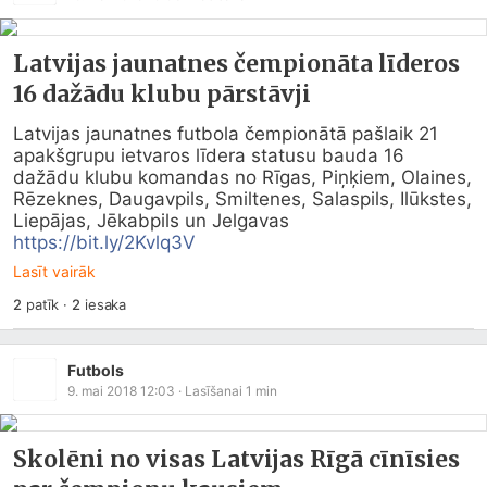
Latvijas jaunatnes čempionāta līderos
16 dažādu klubu pārstāvji
Latvijas jaunatnes futbola čempionātā pašlaik 21 
apakšgrupu ietvaros līdera statusu bauda 16 
dažādu klubu komandas no Rīgas, Piņķiem, Olaines, 
Rēzeknes, Daugavpils, Smiltenes, Salaspils, Ilūkstes, 
Liepājas, Jēkabpils un Jelgavas 
https://bit.ly/2Kvlq3V
Lasīt vairāk
2
patīk
·
2
iesaka
Futbols
9. mai 2018 12:03
· Lasīšanai
1
min
Skolēni no visas Latvijas Rīgā cīnīsies