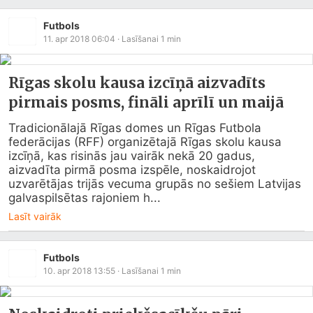
Futbols
11. apr 2018 06:04
· Lasīšanai
1
min
Rīgas skolu kausa izcīņā aizvadīts
pirmais posms, fināli aprīlī un maijā
Tradicionālajā Rīgas domes un Rīgas Futbola 
federācijas (RFF) organizētajā Rīgas skolu kausa 
izcīņā, kas risinās jau vairāk nekā 20 gadus, 
aizvadīta pirmā posma izspēle, noskaidrojot 
uzvarētājas trijās vecuma grupās no sešiem Latvijas 
galvaspilsētas rajoniem h...
Lasīt vairāk
Futbols
10. apr 2018 13:55
· Lasīšanai
1
min