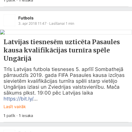
1
patīk
·
1
iesaka
Futbols
3. apr 2018 11:47
· Lasīšanai
1
min
Latvijas tiesnesēm uzticēta Pasaules
kausa kvalifikācijas turnīra spēle
Ungārijā
Trīs Latvijas futbola tiesneses 5. aprīlī Sombathejā 
pārraudzīs 2019. gada FIFA Pasaules kausa izcīņas 
sievietēm kvalifikācijas turnīra spēli starp vietējo 
Ungārijas izlasi un Zviedrijas valstsvienību. Mača 
sākums plkst. 19:00 pēc Latvijas laika 
https://bit.ly/
...
Lasīt vairāk
1
patīk
·
1
iesaka