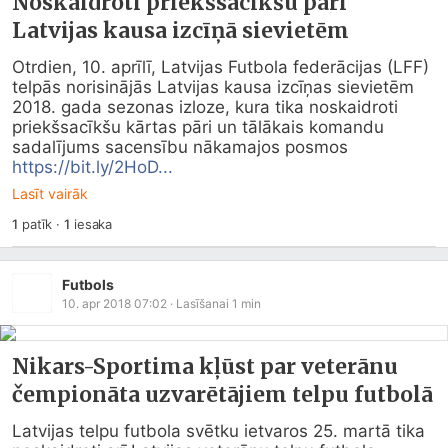
Noskaidroti priekšsacīkšu pāri
Latvijas kausa izcīņā sievietēm
Otrdien, 10. aprīlī, Latvijas Futbola federācijas (LFF) 
telpās norisinājās Latvijas kausa izcīņas sievietēm 
2018. gada sezonas izloze, kura tika noskaidroti 
priekšsacīkšu kārtas pāri un tālākais komandu 
sadalījums sacensību nākamajos posmos 
https://bit.ly/2HoD...
Lasīt vairāk
1
patīk
·
1
iesaka
Futbols
10. apr 2018 07:02
· Lasīšanai
1
min
Nikars-Sportima kļūst par veterānu
čempionāta uzvarētājiem telpu futbolā
Latvijas telpu futbola svētku ietvaros 25. martā tika 