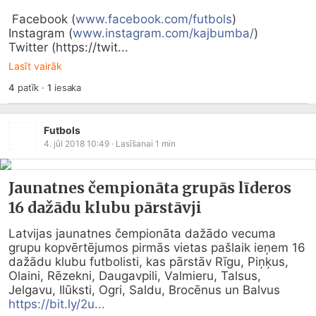
 Facebook (
www.facebook.com/futbols
)

Instagram (
www.instagram.com/kajbumba/
)

Twitter (https://twit...
Lasīt vairāk
4
patīk
·
1
iesaka
Futbols
4. jūl 2018 10:49
· Lasīšanai
1
min
Jaunatnes čempionāta grupās līderos
16 dažādu klubu pārstāvji
Latvijas jaunatnes čempionāta dažādo vecuma 
grupu kopvērtējumos pirmās vietas pašlaik ieņem 16 
dažādu klubu futbolisti, kas pārstāv Rīgu, Piņķus, 
Olaini, Rēzekni, Daugavpili, Valmieru, Talsus, 
Jelgavu, Ilūksti, Ogri, Saldu, Brocēnus un Balvus 
https://bit.ly/2u...