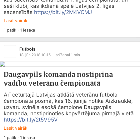
seši klubi, kas ikdienā spēlē Latvijas 2. līgas 
sacensībās 
https://bit.ly/2M4VCMJ
Lasīt vairāk
1
patīk
·
1
iesaka
Futbols
18. jūn 2018 10:15
· Lasīšanai
1
min
Daugavpils komanda nostiprina
vadību veterānu čempionātā
Arī ceturtajā Latvijas atklātā veterānu futbola 
čempionāta posmā, kas 16. jūnijā notika Aizkrauklē, 
uzvaru svinēja esošā čempione Daugavpils 
komanda, nostiprinoties kopvērtējuma pirmajā vietā 
https://bit.ly/2t5V95V
Lasīt vairāk
1
patīk
·
1
iesaka