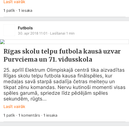
Lasīt vairāk
1
patīk
·
1
iesaka
Futbols
30. apr 2018 11:01
· Lasīšanai
1
min
Rīgas skolu telpu futbola kausā uzvar
Purvciema un 71. vidusskola
25. aprīlī Elektrum Olimpiskajā centrā tika aizvadītas 
Rīgas skolu telpu futbola kausa finālspēles, kur 
medaļas savā starpā sadalīja četras meiteņu un 
tikpat zēnu komandas. Nervu kutinoši momenti visas 
spēles garumā, spriedze līdz pēdējām spēles 
sekundēm, rūgts...
Lasīt vairāk
1
patīk
·
1
komentārs
·
1
iesaka