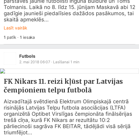
pārstāvēs jaunie futbolisti Ingūna Buldure un Toms 
Tolmanis. Laikā no 8. līdz 15. jūnijam Maskavā abi 12 
gadīgie jaunieši piedalīsies dažādos pasākumos, tai 
skaitā apmeklēs...
Lasīt vairāk
1
patīk
·
1
iesaka
Futbols
2. mai 2018 06:07
· Lasīšanai
1
min
FK Nikars 11. reizi kļūst par Latvijas
čempioniem telpu futbolā
Aizvadītajā svētdienā Elektrum Olimpiskajā centrā 
risinājās Latvijas Telpu futbola asociācijas (LTFA) 
organizētā Optibet Virslīgas čempionāta finālsērijas 
trešā cīņa, kurā FK Nikars ar rezultātu 10:2 
pārliecinoši sagrāva FK BEITAR, tādējādi visā sērijā 
triumfējot...