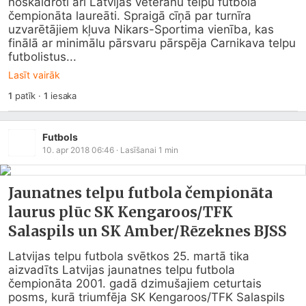
noskaidroti arī Latvijas veterānu telpu futbola 
čempionāta laureāti. Spraigā cīņā par turnīra 
uzvarētājiem kļuva Nikars-Sportima vienība, kas 
finālā ar minimālu pārsvaru pārspēja Carnikava telpu 
futbolistus...
Lasīt vairāk
1
patīk
·
1
iesaka
Futbols
10. apr 2018 06:46
· Lasīšanai
1
min
Jaunatnes telpu futbola čempionāta
laurus plūc SK Kengaroos/TFK
Salaspils un SK Amber/Rēzeknes BJSS
Latvijas telpu futbola svētkos 25. martā tika 
aizvadīts Latvijas jaunatnes telpu futbola 
čempionāta 2001. gadā dzimušajiem ceturtais 
posms, kurā triumfēja SK Kengaroos/TFK Salaspils 