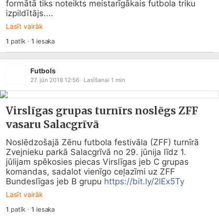
formātā tiks noteikts meistarīgākais futbola triku 
izpildītājs....
Lasīt vairāk
1
patīk
·
1
iesaka
Futbols
27. jūn 2018 12:56
· Lasīšanai
1
min
Virslīgas grupas turnīrs noslēgs ZFF
vasaru Salacgrīvā
Noslēdzošajā Zēnu futbola festivāla (ZFF) turnīrā 
Zvejnieku parkā Salacgrīvā no 29. jūnija līdz 1. 
jūlijam spēkosies piecas Virslīgas jeb C grupas 
komandas, sadalot vienīgo ceļazīmi uz ZFF 
Bundeslīgas jeb B grupu 
https://bit.ly/2lEx5Ty
Lasīt vairāk
1
patīk
·
1
iesaka