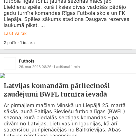
futbola līgas (SFL) jaunās sezonas mačs jeb 
Lieldienu spēle, kurā tiksies divas vadošās pēdējo 
gadu turnīra komandas Rīgas Futbola skola un FK 
Liepāja. Spēles sākums stadiona Daugava rezerves 
laukumā plkst. ...
Lasīt vairāk
2
patīk
·
1
iesaka
Futbols
26. mar 2018 08:26
· Lasīšanai
1
min
Latvijas komandām pārliecinoši
zaudējumi BWFL turnīra ievadā
Ar pirmajiem mačiem Minskā un Liepājā 25. martā 
sākās jaunā Baltijas Sieviešu futbola līgas (BWFL) 
sezona, kurā piedalās septiņas komandas – pa 
divām no Latvijas, Lietuvas un Igaunijas, kā arī 
sacensību jaunpienācējas no Baltkrievijas. Abas 
Latvijas pārstāves sacensības...