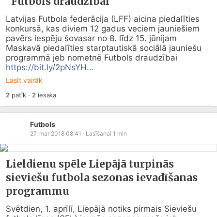
"Futbols draudzībai"
Latvijas Futbola federācija (LFF) aicina piedalīties 
konkursā, kas diviem 12 gadus veciem jauniešiem 
pavērs iespēju šovasar no 8. līdz 15. jūnijam 
Maskavā piedalīties starptautiskā sociālā jauniešu 
programmā jeb nometnē Futbols draudzībai 
https://bit.ly/2pNsYH...
Lasīt vairāk
2
patīk
·
2
iesaka
Futbols
27. mar 2018 08:41
· Lasīšanai
1
min
Lieldienu spēle Liepājā turpinās
sieviešu futbola sezonas ievadīšanas
programmu
Svētdien, 1. aprīlī, Liepājā notiks pirmais Sieviešu 