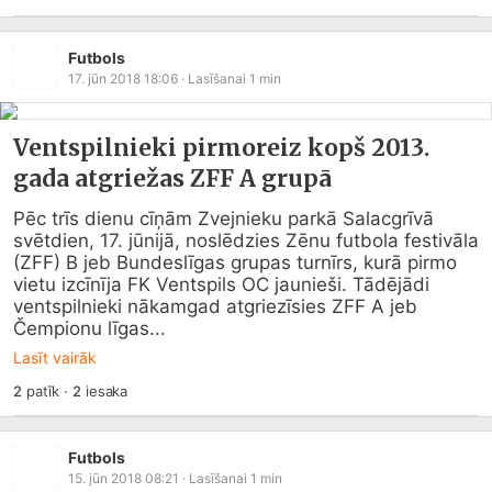
Futbols
17. jūn 2018 18:06
· Lasīšanai
1
min
Ventspilnieki pirmoreiz kopš 2013.
gada atgriežas ZFF A grupā
Pēc trīs dienu cīņām Zvejnieku parkā Salacgrīvā 
svētdien, 17. jūnijā, noslēdzies Zēnu futbola festivāla 
(ZFF) B jeb Bundeslīgas grupas turnīrs, kurā pirmo 
vietu izcīnīja FK Ventspils OC jaunieši. Tādējādi 
ventspilnieki nākamgad atgriezīsies ZFF A jeb 
Čempionu līgas...
Lasīt vairāk
2
patīk
·
2
iesaka
Futbols
15. jūn 2018 08:21
· Lasīšanai
1
min