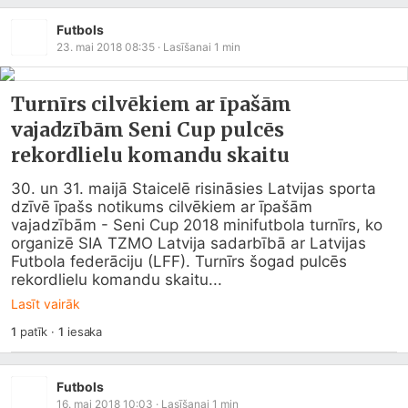
Futbols
23. mai 2018 08:35
· Lasīšanai
1
min
Turnīrs cilvēkiem ar īpašām
vajadzībām Seni Cup pulcēs
rekordlielu komandu skaitu
30. un 31. maijā Staicelē risināsies Latvijas sporta 
dzīvē īpašs notikums cilvēkiem ar īpašām 
vajadzībām - Seni Cup 2018 minifutbola turnīrs, ko 
organizē SIA TZMO Latvija sadarbībā ar Latvijas 
Futbola federāciju (LFF). Turnīrs šogad pulcēs 
rekordlielu komandu skaitu...
Lasīt vairāk
1
patīk
·
1
iesaka
Futbols
16. mai 2018 10:03
· Lasīšanai
1
min