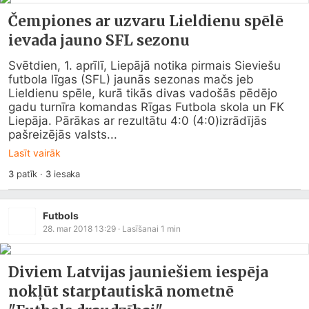
Čempiones ar uzvaru Lieldienu spēlē
ievada jauno SFL sezonu
Svētdien, 1. aprīlī, Liepājā notika pirmais Sieviešu 
futbola līgas (SFL) jaunās sezonas mačs jeb 
Lieldienu spēle, kurā tikās divas vadošās pēdējo 
gadu turnīra komandas Rīgas Futbola skola un FK 
Liepāja. Pārākas ar rezultātu 4:0 (4:0)izrādījās 
pašreizējās valsts...
Lasīt vairāk
3
patīk
·
3
iesaka
Futbols
28. mar 2018 13:29
· Lasīšanai
1
min
Diviem Latvijas jauniešiem iespēja
nokļūt starptautiskā nometnē