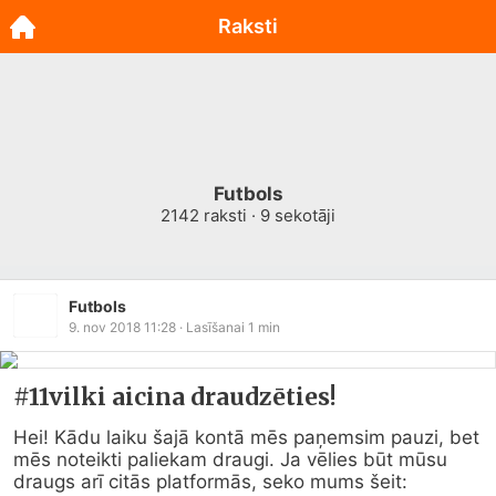
Raksti
Futbols
2142
raksti ·
9
sekotāji
Futbols
9. nov 2018 11:28
· Lasīšanai
1
min
#11vilki aicina draudzēties!
Hei! Kādu laiku šajā kontā mēs paņemsim pauzi, bet 
mēs noteikti paliekam draugi. Ja vēlies būt mūsu 
draugs arī citās platformās, seko mums šeit:
