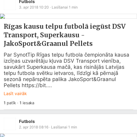
Futbols
3. apr 2018 10:20
· Lasīšanai
1
min
Rīgas kausu telpu futbolā iegūst DSV
Transport, Superkausu -
JakoSport&Graanul Pellets
Par SynotTip Rīgas telpu futbola čempionāta kausa 
izcīņas uzvarētāju kļuva DSV Transport vienība, 
savukārt Superkausa mačā, kas risinājās Latvijas 
telpu futbola svētku ietvaros, līdzīgi kā pērnajā 
sezonā nepārspēta palika JakoSport&Graanul 
Pellets https://bit....
Lasīt vairāk
1
patīk
·
1
iesaka
Futbols
2. apr 2018 08:16
· Lasīšanai
1
min