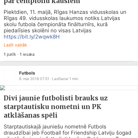
par čempionu kausiem
Piektdien, 11. maijā, Rīgas Hanzas vidusskolas un 
Rīgas 49. vidusskolas laukumos notiks Latvijas 
skolu futbola čempionāta finālturnīrs, kurā 
piedalīsies skolēni no visas Latvijas 
https://bit.ly/2wqwk8H
Lasīt vairāk
1
patīk
·
1
iesaka
Futbols
8. mai 2018 07:51
· Lasīšanai
1
min
Divi jaunie futbolisti brauks uz
starptautisku nometni un PK
atklāšanas spēli
Starptautiskajā jauniešu nometnē Futbols 
draudzībai jeb Football for Friendship Latviju šogad 