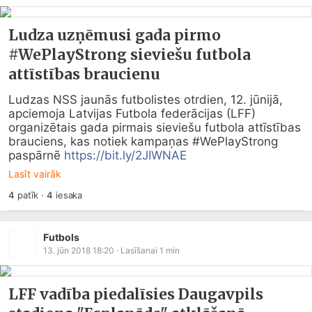
Ludza uzņēmusi gada pirmo
#WePlayStrong sieviešu futbola
attīstības braucienu
Ludzas NSS jaunās futbolistes otrdien, 12. jūnijā, 
apciemoja Latvijas Futbola federācijas (LFF) 
organizētais gada pirmais sieviešu futbola attīstības 
brauciens, kas notiek kampaņas #WePlayStrong 
paspārnē 
https://bit.ly/2JIWNAE
Lasīt vairāk
4
patīk
·
4
iesaka
Futbols
13. jūn 2018 18:20
· Lasīšanai
1
min
LFF vadība piedalīsies Daugavpils