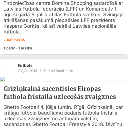
Tirdzniecības centrs Domina Shopping sadarbībā ar 
Latvijas Futbola federāciju (LFF) un 
Komanda.lv
 1. 
līgu šī gada 6. jūlijā atklās Futbola svētkus. Svinīgajā 
atklāšanas pasākumā piedalīsies LFF prezidents 
Kaspars Gorkšs, kā arī vairāki Latvijas nacionālās 
futbola...
Lasīt vairāk
1
patīk
·
1
iesaka
Futbols
29. jūn 2018 11:26
· Lasīšanai
1
min
Grīziņkalnā sacentīsies Eiropas
futbola frīstaila uzlecošās zvaigznes
Ghetto Football 4. jūlija turnīru Rīgā, Grīziņkalnā, par 
krāšņu futbola baudījumu padarīs futbola frīstaila 
uzlecošās zvaigznes no astoņām valstīm, 
sacenšoties Ghetto Football Freestyle 2018. Divcīņu 