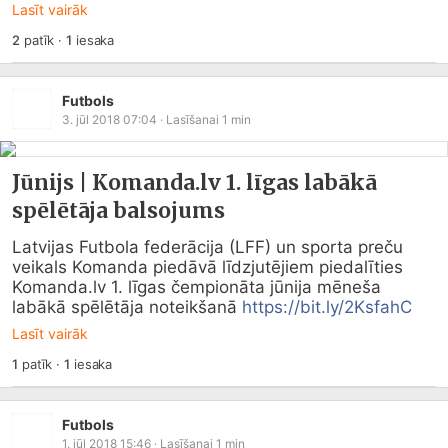
Lasīt vairāk
2
patīk
·
1
iesaka
Futbols
3. jūl 2018 07:04
· Lasīšanai
1
min
Jūnijs | Komanda.lv 1. līgas labākā
spēlētāja balsojums
Latvijas Futbola federācija (LFF) un sporta preču 
veikals Komanda piedāvā līdzjutējiem piedalīties 
Komanda.lv
 1. līgas čempionāta jūnija mēneša 
labākā spēlētāja noteikšanā 
https://bit.ly/2KsfahC
Lasīt vairāk
1
patīk
·
1
iesaka
Futbols
1. jūl 2018 15:46
· Lasīšanai
1
min