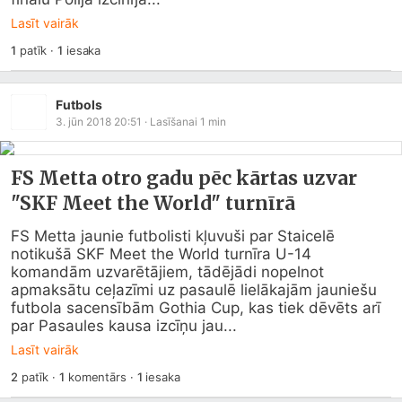
Lasīt vairāk
1
patīk
·
1
iesaka
Futbols
3. jūn 2018 20:51
· Lasīšanai
1
min
FS Metta otro gadu pēc kārtas uzvar
"SKF Meet the World" turnīrā
FS Metta jaunie futbolisti kļuvuši par Staicelē 
notikušā SKF Meet the World turnīra U-14 
komandām uzvarētājiem, tādējādi nopelnot 
apmaksātu ceļazīmi uz pasaulē lielākajām jauniešu 
futbola sacensībām Gothia Cup, kas tiek dēvēts arī 
par Pasaules kausa izcīņu jau...
Lasīt vairāk
2
patīk
·
1
komentārs
·
1
iesaka