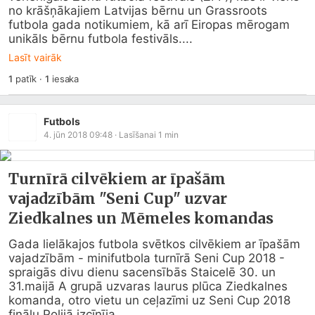
no krāšņākajiem Latvijas bērnu un Grassroots 
futbola gada notikumiem, kā arī Eiropas mērogam 
unikāls bērnu futbola festivāls....
Lasīt vairāk
1
patīk
·
1
iesaka
Futbols
4. jūn 2018 09:48
· Lasīšanai
1
min
Turnīrā cilvēkiem ar īpašām
vajadzībām "Seni Cup" uzvar
Ziedkalnes un Mēmeles komandas
Gada lielākajos futbola svētkos cilvēkiem ar īpašām 
vajadzībām - minifutbola turnīrā Seni Cup 2018 - 
spraigās divu dienu sacensībās Staicelē 30. un 
31.maijā A grupā uzvaras laurus plūca Ziedkalnes 
komanda, otro vietu un ceļazīmi uz Seni Cup 2018 
finālu Polijā izcīnīja...