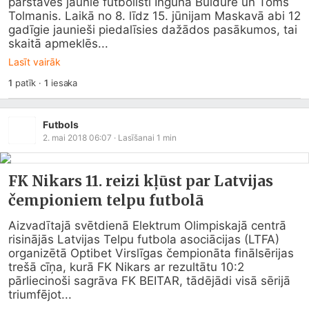
pārstāvēs jaunie futbolisti Ingūna Buldure un Toms 
Tolmanis. Laikā no 8. līdz 15. jūnijam Maskavā abi 12 
gadīgie jaunieši piedalīsies dažādos pasākumos, tai 
skaitā apmeklēs...
Lasīt vairāk
1
patīk
·
1
iesaka
Futbols
2. mai 2018 06:07
· Lasīšanai
1
min
FK Nikars 11. reizi kļūst par Latvijas
čempioniem telpu futbolā
Aizvadītajā svētdienā Elektrum Olimpiskajā centrā 
risinājās Latvijas Telpu futbola asociācijas (LTFA) 
organizētā Optibet Virslīgas čempionāta finālsērijas 
trešā cīņa, kurā FK Nikars ar rezultātu 10:2 
pārliecinoši sagrāva FK BEITAR, tādējādi visā sērijā 
triumfējot...