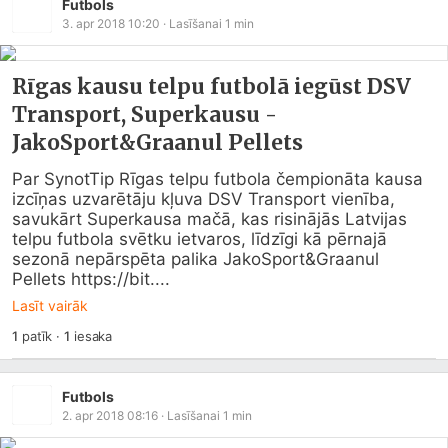
Futbols
3. apr 2018 10:20
· Lasīšanai
1
min
Rīgas kausu telpu futbolā iegūst DSV
Transport, Superkausu -
JakoSport&Graanul Pellets
Par SynotTip Rīgas telpu futbola čempionāta kausa 
izcīņas uzvarētāju kļuva DSV Transport vienība, 
savukārt Superkausa mačā, kas risinājās Latvijas 
telpu futbola svētku ietvaros, līdzīgi kā pērnajā 
sezonā nepārspēta palika JakoSport&Graanul 
Pellets https://bit....
Lasīt vairāk
1
patīk
·
1
iesaka
Futbols
2. apr 2018 08:16
· Lasīšanai
1
min