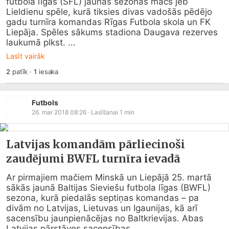
futbola līgas (SFL) jaunās sezonas mačs jeb 
Lieldienu spēle, kurā tiksies divas vadošās pēdējo 
gadu turnīra komandas Rīgas Futbola skola un FK 
Liepāja. Spēles sākums stadiona Daugava rezerves 
laukumā plkst. ...
Lasīt vairāk
2
patīk
·
1
iesaka
Futbols
26. mar 2018 08:26
· Lasīšanai
1
min
Latvijas komandām pārliecinoši
zaudējumi BWFL turnīra ievadā
Ar pirmajiem mačiem Minskā un Liepājā 25. martā 
sākās jaunā Baltijas Sieviešu futbola līgas (BWFL) 
sezona, kurā piedalās septiņas komandas – pa 
divām no Latvijas, Lietuvas un Igaunijas, kā arī 
sacensību jaunpienācējas no Baltkrievijas. Abas 
Latvijas pārstāves sacensības...