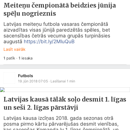
Meiteņu čempionātā beidzies jūnija
spēļu nogrieznis
Latvijas meiteņu futbola vasaras čempionātā 
aizvadītas visas jūnijā paredzētās spēles, bet 
sacensības četrās vecuma grupās turpināsies 
augustā 
https://bit.ly/2MIuQuB
Lasīt vairāk
1
patīk
·
1
iesaka
Futbols
19. jūn 2018 07:05
· Lasīšanai
1
min
Latvijas kausā tālāk soļo desmit 1. līgas
un seši 2. līgas pārstāvji
Latvijas kausa izcīņas 2018. gada sezonas otrā 
posma pirmo kārtu pārvarējušas desmit vienības, 
kas sacenšas 
Komanda.lv
 1. līgas čempionātā, un 