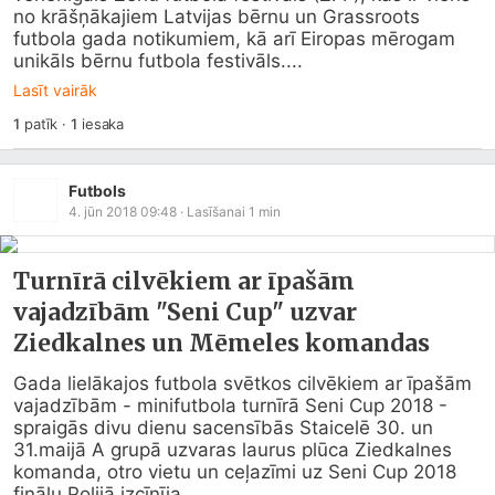
no krāšņākajiem Latvijas bērnu un Grassroots 
futbola gada notikumiem, kā arī Eiropas mērogam 
unikāls bērnu futbola festivāls....
Lasīt vairāk
1
patīk
·
1
iesaka
Futbols
4. jūn 2018 09:48
· Lasīšanai
1
min
Turnīrā cilvēkiem ar īpašām
vajadzībām "Seni Cup" uzvar
Ziedkalnes un Mēmeles komandas
Gada lielākajos futbola svētkos cilvēkiem ar īpašām 
vajadzībām - minifutbola turnīrā Seni Cup 2018 - 
spraigās divu dienu sacensībās Staicelē 30. un 
31.maijā A grupā uzvaras laurus plūca Ziedkalnes 
komanda, otro vietu un ceļazīmi uz Seni Cup 2018 
finālu Polijā izcīnīja...