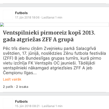
Futbols
17. jūn 2018 18:06
· Lasīšanai
1
min
Ventspilnieki pirmoreiz kopš 2013.
gada atgriežas ZFF A grupā
Pēc trīs dienu cīņām Zvejnieku parkā Salacgrīvā 
svētdien, 17. jūnijā, noslēdzies Zēnu futbola festivāla 
(ZFF) B jeb Bundeslīgas grupas turnīrs, kurā pirmo 
vietu izcīnīja FK Ventspils OC jaunieši. Tādējādi 
ventspilnieki nākamgad atgriezīsies ZFF A jeb 
Čempionu līgas...
Lasīt vairāk
2
patīk
·
2
iesaka
Futbols
15. jūn 2018 08:21
· Lasīšanai
1
min