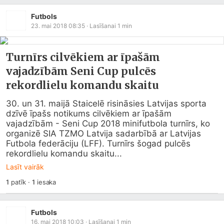
Futbols
23. mai 2018 08:35
· Lasīšanai
1
min
Turnīrs cilvēkiem ar īpašām
vajadzībām Seni Cup pulcēs
rekordlielu komandu skaitu
30. un 31. maijā Staicelē risināsies Latvijas sporta 
dzīvē īpašs notikums cilvēkiem ar īpašām 
vajadzībām - Seni Cup 2018 minifutbola turnīrs, ko 
organizē SIA TZMO Latvija sadarbībā ar Latvijas 
Futbola federāciju (LFF). Turnīrs šogad pulcēs 
rekordlielu komandu skaitu...
Lasīt vairāk
1
patīk
·
1
iesaka
Futbols
16. mai 2018 10:03
· Lasīšanai
1
min