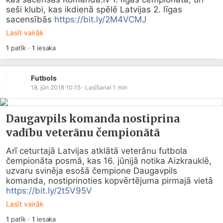
seši klubi, kas ikdienā spēlē Latvijas 2. līgas 
sacensībās 
https://bit.ly/2M4VCMJ
Lasīt vairāk
1
patīk
·
1
iesaka
Futbols
18. jūn 2018 10:15
· Lasīšanai
1
min
Daugavpils komanda nostiprina
vadību veterānu čempionātā
Arī ceturtajā Latvijas atklātā veterānu futbola 
čempionāta posmā, kas 16. jūnijā notika Aizkrauklē, 
uzvaru svinēja esošā čempione Daugavpils 
komanda, nostiprinoties kopvērtējuma pirmajā vietā 
https://bit.ly/2t5V95V
Lasīt vairāk
1
patīk
·
1
iesaka