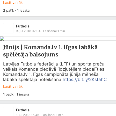
Lasīt vairāk
2
patīk
·
1
iesaka
Futbols
3. jūl 2018 07:04
· Lasīšanai
1
min
Jūnijs | Komanda.lv 1. līgas labākā
spēlētāja balsojums
Latvijas Futbola federācija (LFF) un sporta preču 
veikals Komanda piedāvā līdzjutējiem piedalīties 
Komanda.lv
 1. līgas čempionāta jūnija mēneša 
labākā spēlētāja noteikšanā 
https://bit.ly/2KsfahC
Lasīt vairāk
1
patīk
·
1
iesaka
Futbols
1. jūl 2018 15:46
· Lasīšanai
1
min