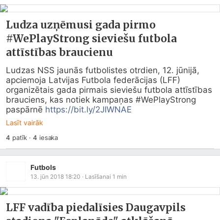
Ludza uzņēmusi gada pirmo
#WePlayStrong sieviešu futbola
attīstības braucienu
Ludzas NSS jaunās futbolistes otrdien, 12. jūnijā, 
apciemoja Latvijas Futbola federācijas (LFF) 
organizētais gada pirmais sieviešu futbola attīstības 
brauciens, kas notiek kampaņas #WePlayStrong 
paspārnē 
https://bit.ly/2JIWNAE
Lasīt vairāk
4
patīk
·
4
iesaka
Futbols
13. jūn 2018 18:20
· Lasīšanai
1
min
LFF vadība piedalīsies Daugavpils