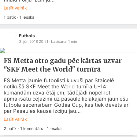
Lasīt vairāk
1
patīk
·
1
iesaka
Futbols
3. jūn 2018 20:51
· Lasīšanai
1
min
FS Metta otro gadu pēc kārtas uzvar
"SKF Meet the World" turnīrā
FS Metta jaunie futbolisti kļuvuši par Staicelē 
notikušā SKF Meet the World turnīra U-14 
komandām uzvarētājiem, tādējādi nopelnot 
apmaksātu ceļazīmi uz pasaulē lielākajām jauniešu 
futbola sacensībām Gothia Cup, kas tiek dēvēts arī 
par Pasaules kausa izcīņu jau...
Lasīt vairāk
2
patīk
·
1
komentārs
·
1
iesaka