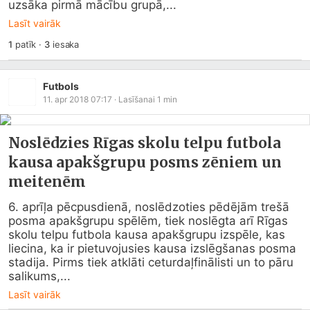
uzsāka pirmā mācību grupā,...
Lasīt vairāk
1
patīk
·
3
iesaka
Futbols
11. apr 2018 07:17
· Lasīšanai
1
min
Noslēdzies Rīgas skolu telpu futbola
kausa apakšgrupu posms zēniem un
meitenēm
6. aprīļa pēcpusdienā, noslēdzoties pēdējām trešā 
posma apakšgrupu spēlēm, tiek noslēgta arī Rīgas 
skolu telpu futbola kausa apakšgrupu izspēle, kas 
liecina, ka ir pietuvojusies kausa izslēgšanas posma 
stadija. Pirms tiek atklāti ceturdaļfinālisti un to pāru 
salikums,...
Lasīt vairāk