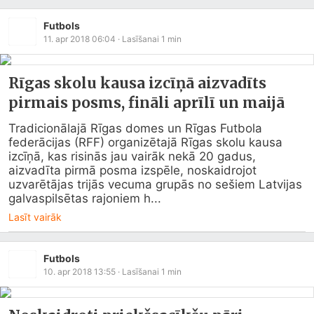
Futbols
11. apr 2018 06:04
· Lasīšanai
1
min
Rīgas skolu kausa izcīņā aizvadīts
pirmais posms, fināli aprīlī un maijā
Tradicionālajā Rīgas domes un Rīgas Futbola 
federācijas (RFF) organizētajā Rīgas skolu kausa 
izcīņā, kas risinās jau vairāk nekā 20 gadus, 
aizvadīta pirmā posma izspēle, noskaidrojot 
uzvarētājas trijās vecuma grupās no sešiem Latvijas 
galvaspilsētas rajoniem h...
Lasīt vairāk
Futbols
10. apr 2018 13:55
· Lasīšanai
1
min