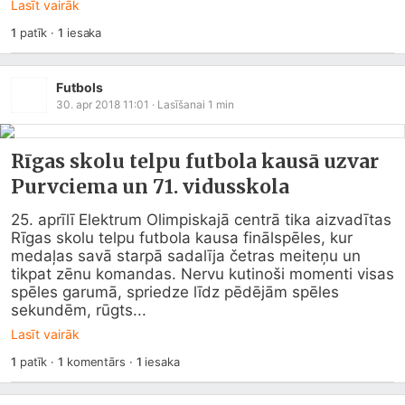
Lasīt vairāk
1
patīk
·
1
iesaka
Futbols
30. apr 2018 11:01
· Lasīšanai
1
min
Rīgas skolu telpu futbola kausā uzvar
Purvciema un 71. vidusskola
25. aprīlī Elektrum Olimpiskajā centrā tika aizvadītas 
Rīgas skolu telpu futbola kausa finālspēles, kur 
medaļas savā starpā sadalīja četras meiteņu un 
tikpat zēnu komandas. Nervu kutinoši momenti visas 
spēles garumā, spriedze līdz pēdējām spēles 
sekundēm, rūgts...
Lasīt vairāk
1
patīk
·
1
komentārs
·
1
iesaka