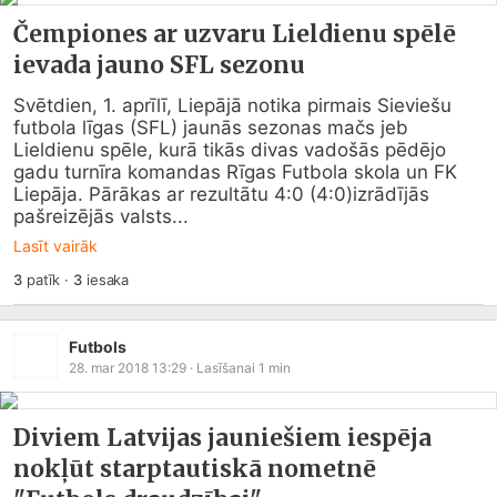
Čempiones ar uzvaru Lieldienu spēlē
ievada jauno SFL sezonu
Svētdien, 1. aprīlī, Liepājā notika pirmais Sieviešu 
futbola līgas (SFL) jaunās sezonas mačs jeb 
Lieldienu spēle, kurā tikās divas vadošās pēdējo 
gadu turnīra komandas Rīgas Futbola skola un FK 
Liepāja. Pārākas ar rezultātu 4:0 (4:0)izrādījās 
pašreizējās valsts...
Lasīt vairāk
3
patīk
·
3
iesaka
Futbols
28. mar 2018 13:29
· Lasīšanai
1
min
Diviem Latvijas jauniešiem iespēja
nokļūt starptautiskā nometnē