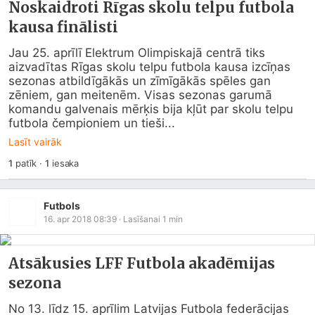
Noskaidroti Rīgas skolu telpu futbola
kausa finālisti
Jau 25. aprīlī Elektrum Olimpiskajā centrā tiks 
aizvadītas Rīgas skolu telpu futbola kausa izcīņas 
sezonas atbildīgākās un zīmīgākās spēles gan 
zēniem, gan meitenēm. Visas sezonas garumā 
komandu galvenais mērķis bija kļūt par skolu telpu 
futbola čempioniem un tieši...
Lasīt vairāk
1
patīk
·
1
iesaka
Futbols
16. apr 2018 08:39
· Lasīšanai
1
min
Atsākusies LFF Futbola akadēmijas
sezona
No 13. līdz 15. aprīlim Latvijas Futbola federācijas 