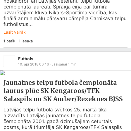
noskaidroti arī Latvijas veterānu telpu futbola 
čempionāta laureāti. Spraigā cīņā par turnīra 
uzvarētājiem kļuva Nikars-Sportima vienība, kas 
finālā ar minimālu pārsvaru pārspēja Carnikava telpu 
futbolistus...
Lasīt vairāk
1
patīk
·
1
iesaka
Futbols
10. apr 2018 06:46
· Lasīšanai
1
min
Jaunatnes telpu futbola čempionāta
laurus plūc SK Kengaroos/TFK
Salaspils un SK Amber/Rēzeknes BJSS
Latvijas telpu futbola svētkos 25. martā tika 
aizvadīts Latvijas jaunatnes telpu futbola 
čempionāta 2001. gadā dzimušajiem ceturtais 
posms, kurā triumfēja SK Kengaroos/TFK Salaspils 