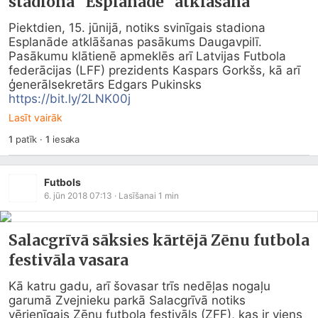
stadiona "Esplanāde" atklāšanā
Piektdien, 15. jūnijā, notiks svinīgais stadiona 
Esplanāde atklāšanas pasākums Daugavpilī. 
Pasākumu klātienē apmeklēs arī Latvijas Futbola 
federācijas (LFF) prezidents Kaspars Gorkšs, kā arī 
ģenerālsekretārs Edgars Pukinsks 
https://bit.ly/2LNK00j
Lasīt vairāk
1
patīk
·
1
iesaka
Futbols
6. jūn 2018 07:13
· Lasīšanai
1
min
Salacgrīvā sāksies kārtējā Zēnu futbola
festivāla vasara
Kā katru gadu, arī šovasar trīs nedēļas nogaļu 
garumā Zvejnieku parkā Salacgrīvā notiks 
vērienīgais Zēnu futbola festivāls (ZFF), kas ir viens 