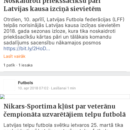
Noskaidroti priekšsacīkšu pāri
Latvijas kausa izcīņā sievietēm
Otrdien, 10. aprīlī, Latvijas Futbola federācijas (LFF) 
telpās norisinājās Latvijas kausa izcīņas sievietēm 
2018. gada sezonas izloze, kura tika noskaidroti 
priekšsacīkšu kārtas pāri un tālākais komandu 
sadalījums sacensību nākamajos posmos 
https://bit.ly/2HoD...
Lasīt vairāk
1
patīk
·
1
iesaka
Futbols
10. apr 2018 07:02
· Lasīšanai
1
min
Nikars-Sportima kļūst par veterānu
čempionāta uzvarētājiem telpu futbolā
Latvijas telpu futbola svētku ietvaros 25. martā tika 