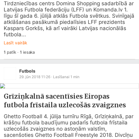
Tirdzniecības centrs Domina Shopping sadarbībā ar 
Latvijas Futbola federāciju (LFF) un 
Komanda.lv
 1. 
līgu šī gada 6. jūlijā atklās Futbola svētkus. Svinīgajā 
atklāšanas pasākumā piedalīsies LFF prezidents 
Kaspars Gorkšs, kā arī vairāki Latvijas nacionālās 
futbola...
Lasīt vairāk
1
patīk
·
1
iesaka
Futbols
29. jūn 2018 11:26
· Lasīšanai
1
min
Grīziņkalnā sacentīsies Eiropas
futbola frīstaila uzlecošās zvaigznes
Ghetto Football 4. jūlija turnīru Rīgā, Grīziņkalnā, par 
krāšņu futbola baudījumu padarīs futbola frīstaila 
uzlecošās zvaigznes no astoņām valstīm, 
sacenšoties Ghetto Football Freestyle 2018. Divcīņu 