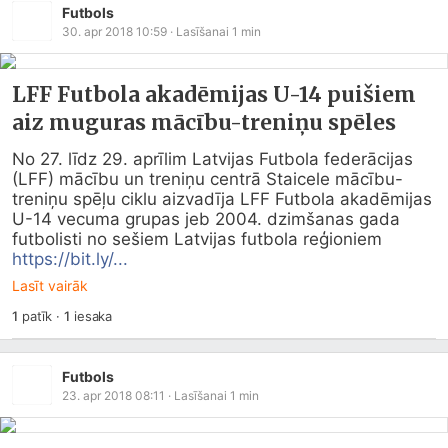
Futbols
30. apr 2018 10:59
· Lasīšanai
1
min
LFF Futbola akadēmijas U-14 puišiem
aiz muguras mācību-treniņu spēles
No 27. līdz 29. aprīlim Latvijas Futbola federācijas 
(LFF) mācību un treniņu centrā Staicele mācību-
treniņu spēļu ciklu aizvadīja LFF Futbola akadēmijas 
U-14 vecuma grupas jeb 2004. dzimšanas gada 
futbolisti no sešiem Latvijas futbola reģioniem 
https://bit.ly/...
Lasīt vairāk
1
patīk
·
1
iesaka
Futbols
23. apr 2018 08:11
· Lasīšanai
1
min