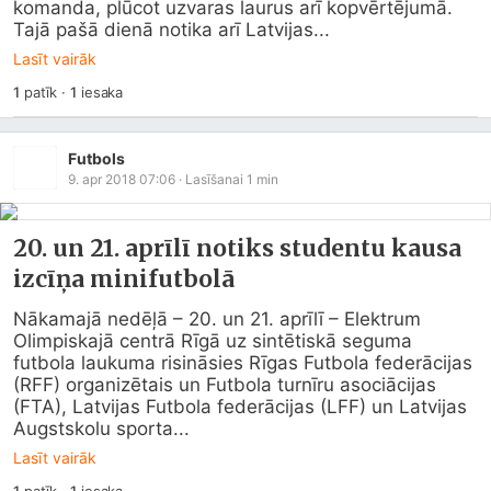
komanda, plūcot uzvaras laurus arī kopvērtējumā. 
Tajā pašā dienā notika arī Latvijas...
Lasīt vairāk
1
patīk
·
1
iesaka
Futbols
9. apr 2018 07:06
· Lasīšanai
1
min
20. un 21. aprīlī notiks studentu kausa
izcīņa minifutbolā
Nākamajā nedēļā – 20. un 21. aprīlī – Elektrum 
Olimpiskajā centrā Rīgā uz sintētiskā seguma 
futbola laukuma risināsies Rīgas Futbola federācijas 
(RFF) organizētais un Futbola turnīru asociācijas 
(FTA), Latvijas Futbola federācijas (LFF) un Latvijas 
Augstskolu sporta...
Lasīt vairāk