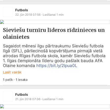
Futbols
22. jūn 2018 07:56
· Lasīšanai
1
min
Sieviešu turnīru līderos rīdzinieces un
olainietes
Sagaidot mēnesi ilgu pārtraukumu Sieviešu futbola 
līgā (SFL), pārliecinošā kopvērtējuma pirmajā vietā 
atrodas Rīgas Futbola skola, kamēr Sieviešu futbola 
1. līgas čempionāta līderu godu pašlaik bauda AFA 
Olaine komanda 
https://bit.ly/2lpua0L
Lasīt vairāk
1
patīk
·
1
iesaka
Futbols
21. jūn 2018 07:36
· Lasīšanai
1
min