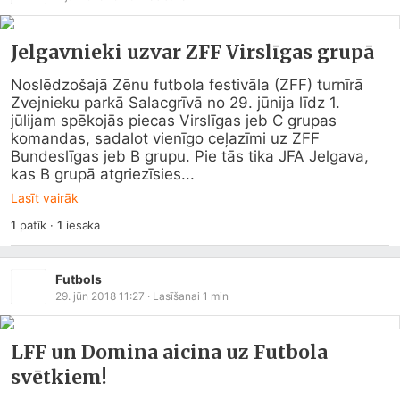
Jelgavnieki uzvar ZFF Virslīgas grupā
Noslēdzošajā Zēnu futbola festivāla (ZFF) turnīrā 
Zvejnieku parkā Salacgrīvā no 29. jūnija līdz 1. 
jūlijam spēkojās piecas Virslīgas jeb C grupas 
komandas, sadalot vienīgo ceļazīmi uz ZFF 
Bundeslīgas jeb B grupu. Pie tās tika JFA Jelgava, 
kas B grupā atgriezīsies...
Lasīt vairāk
1
patīk
·
1
iesaka
Futbols
29. jūn 2018 11:27
· Lasīšanai
1
min
LFF un Domina aicina uz Futbola
svētkiem!