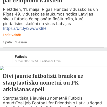
par čempionu kausiem
Piektdien, 11. maijā, Rīgas Hanzas vidusskolas un 
Rīgas 49. vidusskolas laukumos notiks Latvijas 
skolu futbola čempionāta finālturnīrs, kurā 
piedalīsies skolēni no visas Latvijas 
https://bit.ly/2wqwk8H
Lasīt vairāk
1
patīk
·
1
iesaka
Futbols
8. mai 2018 07:51
· Lasīšanai
1
min
Divi jaunie futbolisti brauks uz
starptautisku nometni un PK
atklāšanas spēli
Starptautiskajā jauniešu nometnē Futbols 
draudzībai jeb Football for Friendship Latviju šogad 