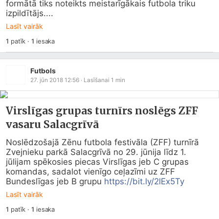
formātā tiks noteikts meistarīgākais futbola triku 
izpildītājs....
Lasīt vairāk
1
patīk
·
1
iesaka
Futbols
27. jūn 2018 12:56
· Lasīšanai
1
min
Virslīgas grupas turnīrs noslēgs ZFF
vasaru Salacgrīvā
Noslēdzošajā Zēnu futbola festivāla (ZFF) turnīrā 
Zvejnieku parkā Salacgrīvā no 29. jūnija līdz 1. 
jūlijam spēkosies piecas Virslīgas jeb C grupas 
komandas, sadalot vienīgo ceļazīmi uz ZFF 
Bundeslīgas jeb B grupu 
https://bit.ly/2lEx5Ty
Lasīt vairāk
1
patīk
·
1
iesaka