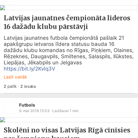
Latvijas jaunatnes čempionāta līderos
16 dažādu klubu pārstāvji
Latvijas jaunatnes futbola čempionātā pašlaik 21 
apakšgrupu ietvaros līdera statusu bauda 16 
dažādu klubu komandas no Rīgas, Piņķiem, Olaines, 
Rēzeknes, Daugavpils, Smiltenes, Salaspils, Ilūkstes, 
Liepājas, Jēkabpils un Jelgavas 
https://bit.ly/2Kvlq3V
Lasīt vairāk
2
patīk
·
2
iesaka
Futbols
9. mai 2018 12:03
· Lasīšanai
1
min
Skolēni no visas Latvijas Rīgā cīnīsies