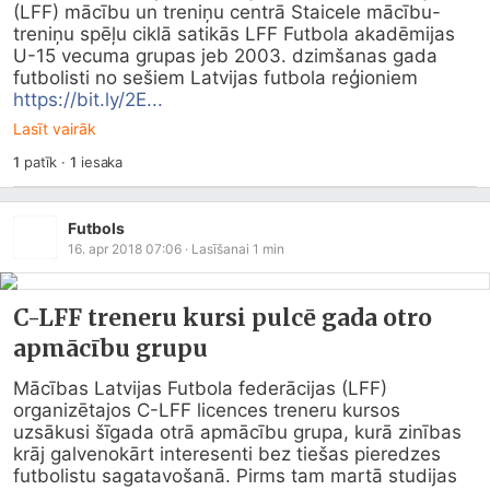
(LFF) mācību un treniņu centrā Staicele mācību-
treniņu spēļu ciklā satikās LFF Futbola akadēmijas 
U-15 vecuma grupas jeb 2003. dzimšanas gada 
futbolisti no sešiem Latvijas futbola reģioniem 
https://bit.ly/2E...
Lasīt vairāk
1
patīk
·
1
iesaka
Futbols
16. apr 2018 07:06
· Lasīšanai
1
min
C-LFF treneru kursi pulcē gada otro
apmācību grupu
Mācības Latvijas Futbola federācijas (LFF) 
organizētajos C-LFF licences treneru kursos 
uzsākusi šīgada otrā apmācību grupa, kurā zinības 
krāj galvenokārt interesenti bez tiešas pieredzes 
futbolistu sagatavošanā. Pirms tam martā studijas 