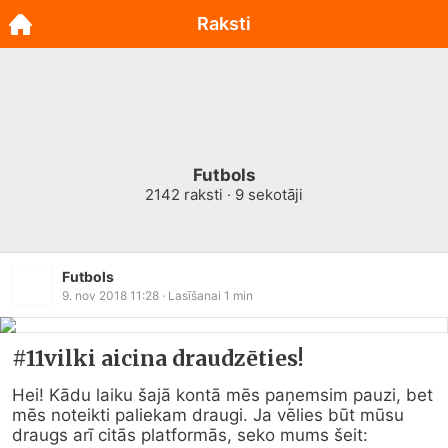
Raksti
Futbols
2142
raksti ·
9
sekotāji
Futbols
9. nov 2018 11:28
· Lasīšanai
1
min
#11vilki aicina draudzēties!
Hei! Kādu laiku šajā kontā mēs paņemsim pauzi, bet 
mēs noteikti paliekam draugi. Ja vēlies būt mūsu 
draugs arī citās platformās, seko mums šeit:
