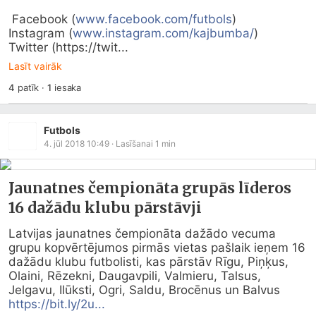
 Facebook (
www.facebook.com/futbols
)

Instagram (
www.instagram.com/kajbumba/
)

Twitter (https://twit...
Lasīt vairāk
4
patīk
·
1
iesaka
Futbols
4. jūl 2018 10:49
· Lasīšanai
1
min
Jaunatnes čempionāta grupās līderos
16 dažādu klubu pārstāvji
Latvijas jaunatnes čempionāta dažādo vecuma 
grupu kopvērtējumos pirmās vietas pašlaik ieņem 16 
dažādu klubu futbolisti, kas pārstāv Rīgu, Piņķus, 
Olaini, Rēzekni, Daugavpili, Valmieru, Talsus, 
Jelgavu, Ilūksti, Ogri, Saldu, Brocēnus un Balvus 
https://bit.ly/2u...