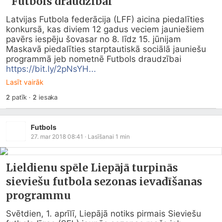
"Futbols draudzībai"
Latvijas Futbola federācija (LFF) aicina piedalīties 
konkursā, kas diviem 12 gadus veciem jauniešiem 
pavērs iespēju šovasar no 8. līdz 15. jūnijam 
Maskavā piedalīties starptautiskā sociālā jauniešu 
programmā jeb nometnē Futbols draudzībai 
https://bit.ly/2pNsYH...
Lasīt vairāk
2
patīk
·
2
iesaka
Futbols
27. mar 2018 08:41
· Lasīšanai
1
min
Lieldienu spēle Liepājā turpinās
sieviešu futbola sezonas ievadīšanas
programmu
Svētdien, 1. aprīlī, Liepājā notiks pirmais Sieviešu 