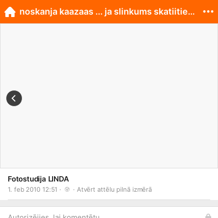
noskanja kaazaas ... ja slinkums skatiities maajas
Fotostudija LINDA
1. feb 2010 12:51 · 
 · 
Atvērt attēlu pilnā izmērā
Autorizējies, lai komentētu