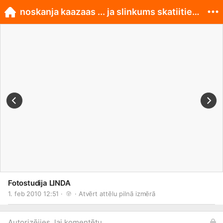
noskanja kaazaas ... ja slinkums skatiities maajas
Fotostudija LINDA
1. feb 2010 12:51 · 
 · 
Atvērt attēlu pilnā izmērā
Autorizējies, lai komentētu