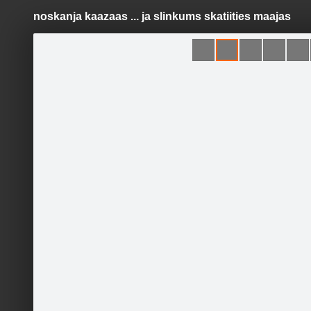
noskanja kaazaas ... ja slinkums skatiities maajas
Pāriet
uz
saturu
Šodien
Ziņas
Galerijas
S
Fotostudija LINDA
Oficiālā lapa
Sekot