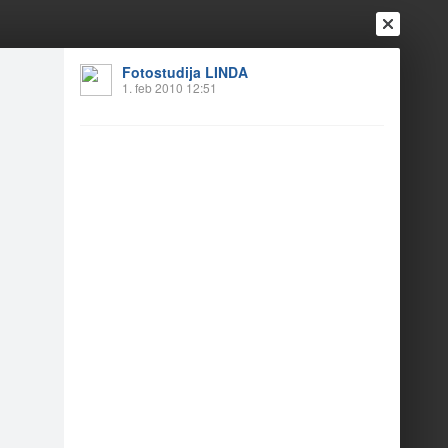
Fotostudija LINDA
1. feb 2010 12:51
Ienākt
Reģistrēties
Vai ienāc ar
a
Draugi
Raksti
Vēstules
 skatiities maajas