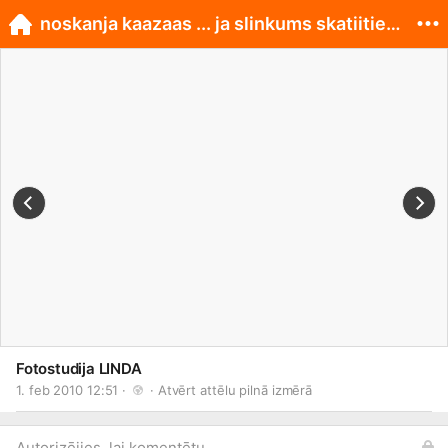
noskanja kaazaas ... ja slinkums skatiities maajas
Fotostudija LINDA
1. feb 2010 12:51 · 
 · 
Atvērt attēlu pilnā izmērā
Autorizējies, lai komentētu