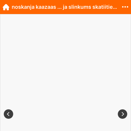
noskanja kaazaas ... ja slinkums skatiities maajas