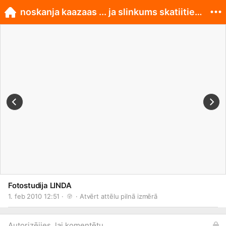
noskanja kaazaas ... ja slinkums skatiities maajas
Fotostudija LINDA
1. feb 2010 12:51 · 
 · 
Atvērt attēlu pilnā izmērā
Autorizējies, lai komentētu