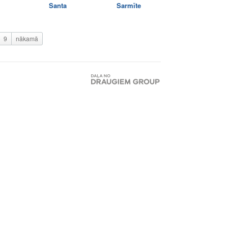
Santa
Sarmīte
9
nākamā