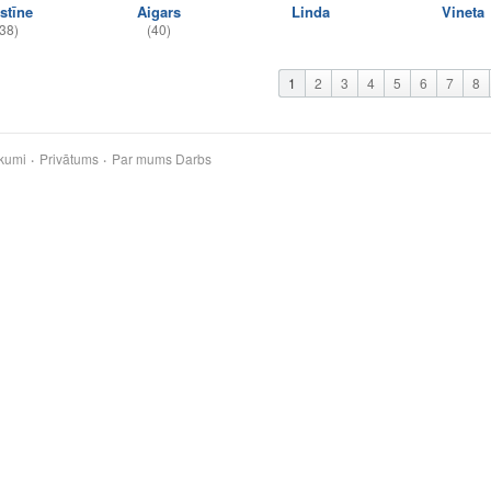
stīne
Aigars
Linda
Vineta
38)
(40)
1
2
3
4
5
6
7
8
kumi
Privātums
Par mums
Darbs