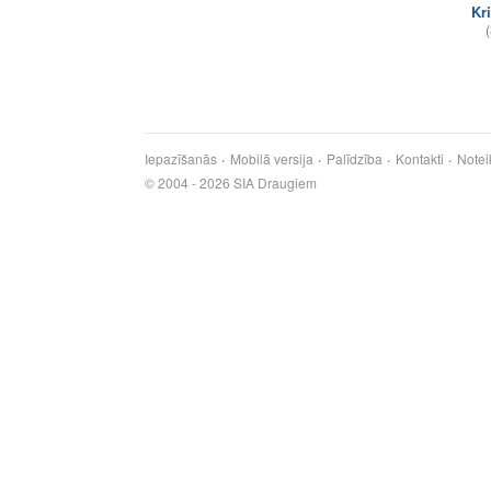
Kri
(
Iepazīšanās
Mobilā versija
Palīdzība
Kontakti
Notei
© 2004 - 2026 SIA Draugiem