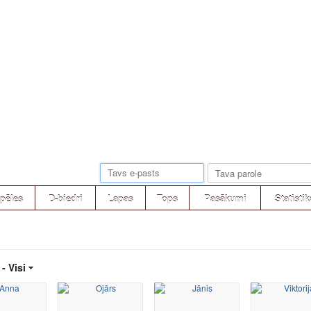
pēles
D-biedri
Lapas
Tops
Pasākumi
Statistik
 -
Visi