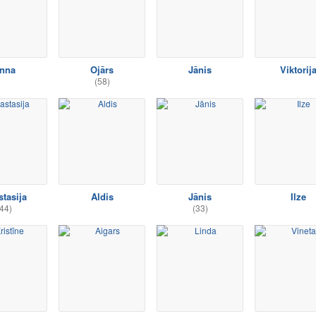
nna
Ojārs
Jānis
Viktorij
(58)
tasija
Aldis
Jānis
Ilze
44)
(33)