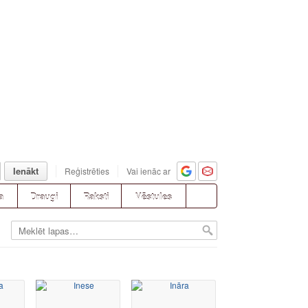
Ienākt
Reģistrēties
Vai ienāc ar
a
Draugi
Raksti
Vēstules