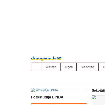
Pāriet
uz
saturu
Šodien
Ziņas
Galerijas
S
Sekotāji
Fotostudija LINDA