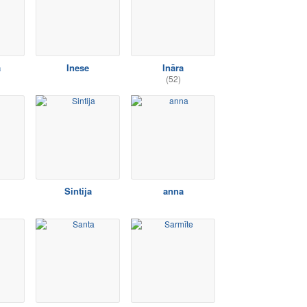
a
Inese
Ināra
(52)
Sintija
anna