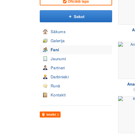
Oficiālā lapa
Sekot
A
Sākums
Galerija
Fani
Jaunumi
Partneri
Darbinieki
Anas
Runā
(
Kontakti
Ieteikt
3