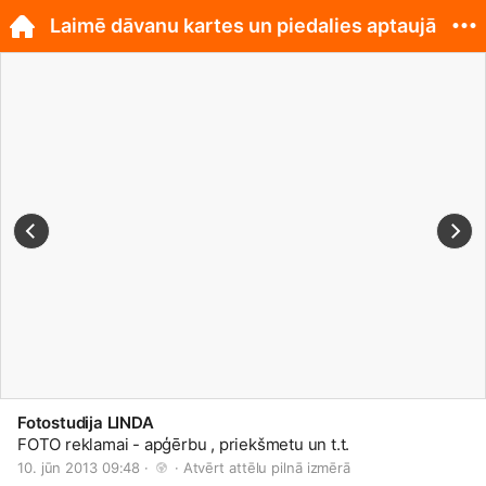
Laimē dāvanu kartes un piedalies aptaujā
Fotostudija LINDA
FOTO reklamai - apģērbu , priekšmetu un t.t.
10. jūn 2013 09:48 · 
 · 
Atvērt attēlu pilnā izmērā