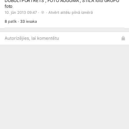
DUBULTPORTRETS , FOTO AUGUMĀ , STILA foto GRUPU
foto
10. jūn 2013 09:47 · 
 · 
Atvērt attēlu pilnā izmērā
8
patīk
·
33
iesaka
Autorizējies, lai komentētu