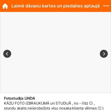
Laimē dāvanu kartes un piedalies aptaujā
Fotostudija LINDA
KĀZU FOTO IZBRAUKUMĀ un STUDIJĀ , no - līdz
🙂
,
stundu skaits neierobežots visu nosaka klienta vēlmes
🙂
)