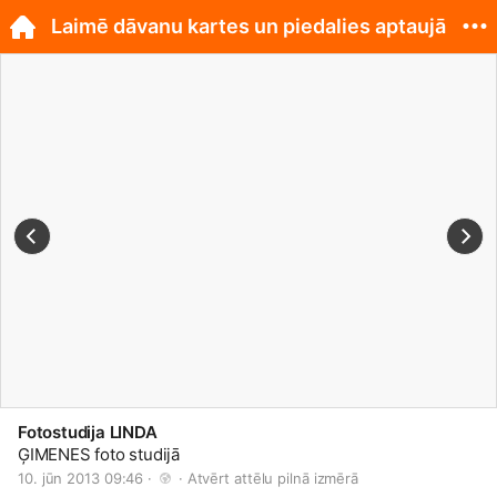
Laimē dāvanu kartes un piedalies aptaujā
Fotostudija LINDA
ĢIMENES foto studijā
10. jūn 2013 09:46 · 
 · 
Atvērt attēlu pilnā izmērā