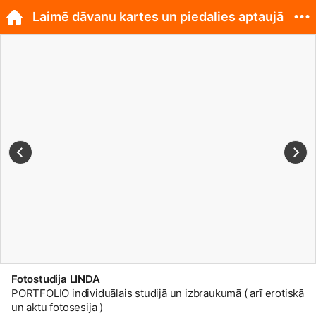
Laimē dāvanu kartes un piedalies aptaujā
Fotostudija LINDA
PORTFOLIO individuālais studijā un izbraukumā ( arī erotiskā
un aktu fotosesija )