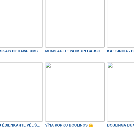
ROMANTISKAIS PIEDĀVĀJUMS KA…
MUMS ARĪ TE PATĪK UN GARŠO!
KAFEJNĪCA - 
GARDĒŽU ĒDIENKARTE VĒL ŠODIEN!
VĪNA KORĶU BOULINGS