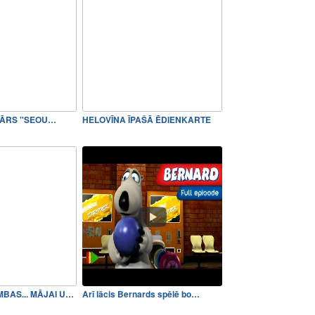
BĀRS "SEOU…
HELOVĪNA ĪPAŠĀ ĒDIENKARTE
BOULINGA BUMBAS... MĀJAI UN…
Arī lācis Bernards spēlē bo…