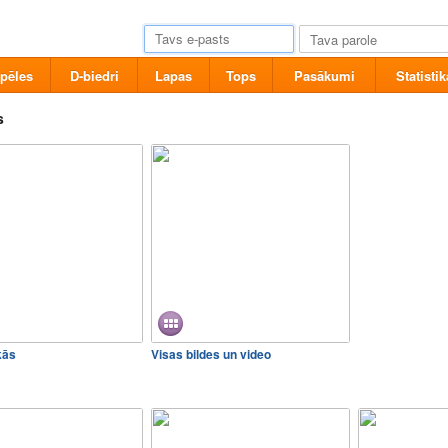
pēles
D-biedri
Lapas
Tops
Pasākumi
Statistik
s
kās
Visas bildes un video