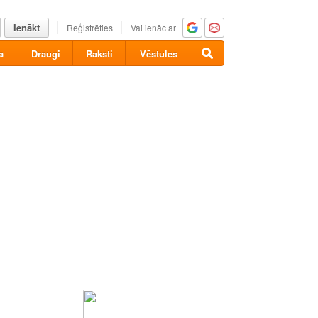
Ienākt
Reģistrēties
Vai ienāc ar
a
Draugi
Raksti
Vēstules