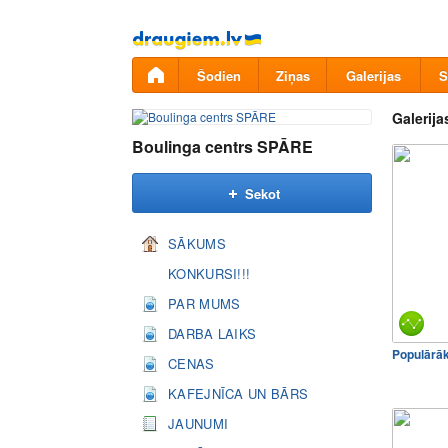
Pāriet
uz
saturu
Šodien
Ziņas
Galerijas
S
Galerija
Boulinga centrs SPĀRE
Sekot
SĀKUMS
KONKURSI!!!
PAR MUMS
DARBA LAIKS
Populārā
CENAS
KAFEJNĪCA UN BĀRS
JAUNUMI