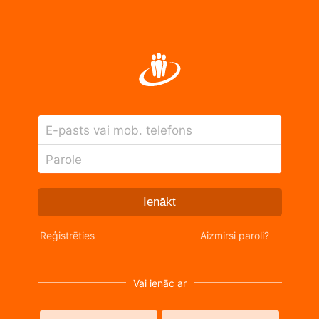
E-pasts vai mob. telefons
Parole
Ienākt
Reģistrēties
Aizmirsi paroli?
Vai ienāc ar