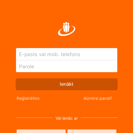
E-pasts vai mob. telefons
Parole
Ienākt
Reģistrēties
Aizmirsi paroli?
Vai ienāc ar