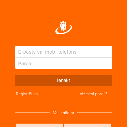
E-pasts vai mob. telefons
Parole
Ienākt
Reģistrēties
Aizmirsi paroli?
Vai ienāc ar