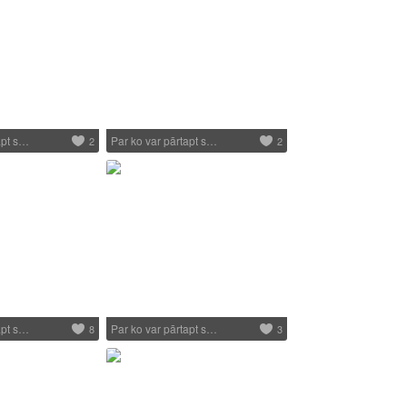
apt s…
Par ko var pārtapt s…
2
2
apt s…
Par ko var pārtapt s…
8
3