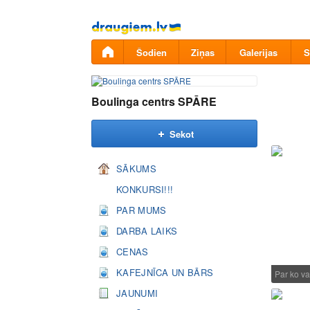
Pāriet
uz
saturu
Šodien
Ziņas
Galerijas
S
Boulinga centrs SPĀRE
Sekot
SĀKUMS
KONKURSI!!!
PAR MUMS
DARBA LAIKS
CENAS
KAFEJNĪCA UN BĀRS
Par ko va
JAUNUMI