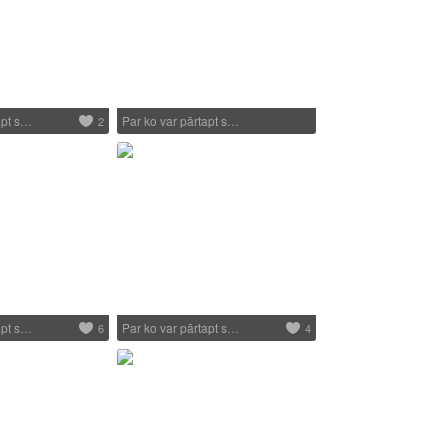
apt s…
Par ko var pārtapt s…
2
apt s…
Par ko var pārtapt s…
6
4