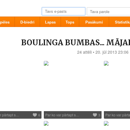
pēles
D-biedri
Lapas
Tops
Pasākumi
Statistik
BOULINGA BUMBAS... MĀJA
24 attēli • 20. jūl 2013 23:06
r pārtapt s…
Par ko var pārtapt s…
Par ko var pārt
6
3