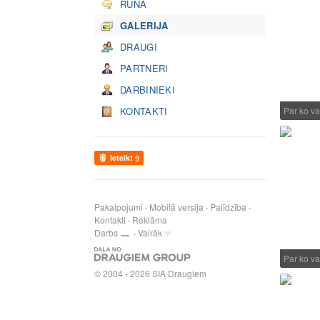
RUNĀ
GALERIJA
DRAUGI
PARTNERI
DARBINIEKI
KONTAKTI
Par ko va
Ieteikt
9
Pakalpojumi
Mobilā versija
Palīdzība
Kontakti
Reklāma
Darbs
Vairāk
Par ko va
© 2004 - 2026 SIA Draugiem