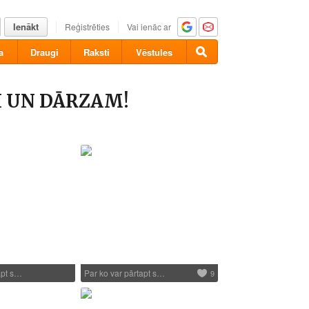
Ienākt
Reģistrēties
Vai ienāc ar
a
Draugi
Raksti
Vēstules
I UN DĀRZAM!
apt s…
Par ko var pārtapt s…
9