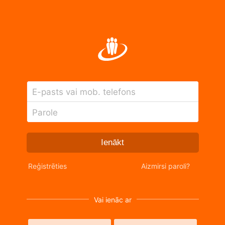
E-pasts vai mob. telefons
Parole
Ienākt
Reģistrēties
Aizmirsi paroli?
Vai ienāc ar