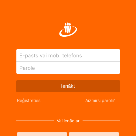
E-pasts vai mob. telefons
Parole
Ienākt
Reģistrēties
Aizmirsi paroli?
Vai ienāc ar