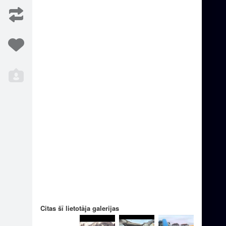
Iesaka
8
Citas šī lietotāja galerijas