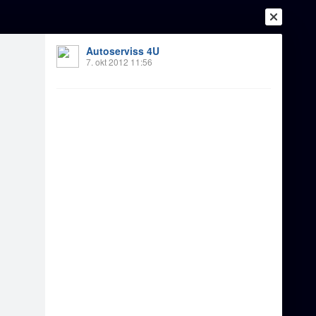
Autoserviss 4U
7. okt 2012 11:56
Ienākt
Reģistrēties
Vai ienāc ar
a
Draugi
Raksti
Vēstules