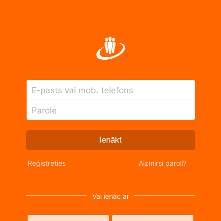
E-pasts vai mob. telefons
Parole
Ienākt
Reģistrēties
Aizmirsi paroli?
Vai ienāc ar