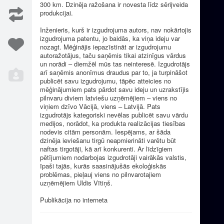
300 km. Dzinēja ražošana ir novesta līdz sērijveida
produkcijai.
Inženieris, kurš ir izgudrojuma autors, nav nokārtojis
izgudrojuma patentu, jo baidās, ka viņa ideju var
nozagt. Mēģinājis iepazīstināt ar izgudrojumu
autoražotājus, taču saņēmis tikai atzinīgus vārdus
un norādi – diemžēl mūs tas neinteresē. Izgudrotājs
arī saņēmis anonīmus draudus par to, ja turpināšot
publicēt savu izgudrojumu, tāpēc atteicies no
mēģinājumiem pats pārdot savu ideju un uzrakstījis
pilnvaru diviem latviešu uzņēmējiem – viens no
viņiem dzīvo Vācijā, viens – Latvijā. Pats
izgudrotājs kategoriski nevēlas publicēt savu vārdu
medijos, norādot, ka produkta realizācijas tiesības
nodevis citām personām. Iespējams, ar šāda
dzinēja ieviešanu tirgū neapmierināti varētu būt
naftas tirgotāji, kā arī konkurenti. Ar līdzīgiem
pētījumiem nodarbojas izgudrotāji vairākās valstis,
īpaši tajās, kurās saasinājušās ekoloģiskās
problēmas, pieļauj viens no pilnvarotajiem
uzņēmējiem Uldis Vītiņš.
Publikācija no interneta