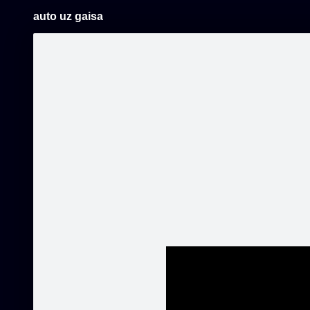
auto uz gaisa
Pāriet
uz
saturu
Šodien
Ziņas
Galerijas
S
Autoserviss 4U
Oficiālā lapa
Unikālai
lietderīb
Sekot
eļļojošie
Tehnoloģi