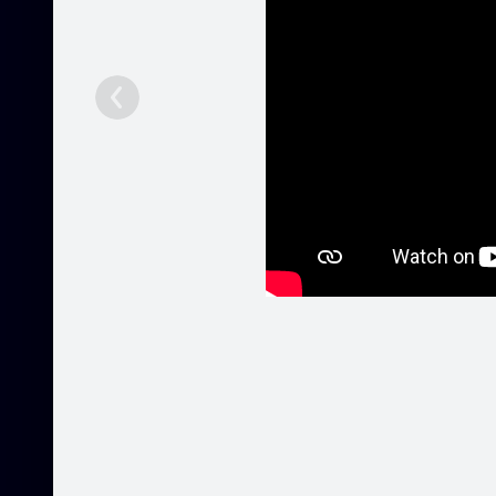
Sākumlapa
Par mums
Cenas
Pretkorozijas apstrāde
Kontakti
Ieteikt
3
Unikālai
Pakalpojumi
Mobilā versija
Palīdzība
Kontakti
Reklāma
Darbs
Vairāk
© 2004 - 2026 SIA Draugiem