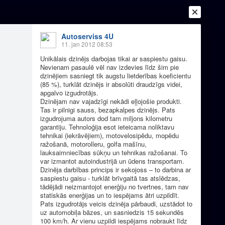
Autoserviss 4U
11. jan 2012 08:53
Unikālais dzinējs darbojas tikai ar saspiestu gaisu.
Nevienam pasaulē vēl nav izdevies līdz šim pie
dzinējiem sasniegt tik augstu lietderības koeficientu
(85 %), turklāt dzinējs ir absolūti draudzīgs videi,
apgalvo izgudrotājs.
Dzinējam nav vajadzīgi nekādi eļļojošie produkti.
Ienākt
Reģistrēties
Vai ienāc ar
Tas ir pilnigi sauss, bezapkalpes dzinējs. Pats
izgudrojuma autors dod tam miljons kilometru
a
Draugi
Raksti
Vēstules
garantiju. Tehnoloģija esot ieteicama noliktavu
tehnikai (iekrāvējiem), motovelosipēdu, mopēdu
ražošanā, motorolleru, golfa mašīnu,
lauksaimniecības sūkņu un tehnikas ražošanai. To
var izmantot autoindustrijā un ūdens transportam.
Dzinēja darbības princips ir sekojoss – to darbina ar
saspiestu gaisu - turklāt brīvgaitā tas atslēdzas,
devies līdz šim pie dzinējiem sasniegt tik augstu
tādējādi neizmantojot enerģiju no tvertnes, tam nav
vo izgudrotājs. Dzinējam nav vajadzīgi nekādi
statiskās enerģijas un to iespējams ātri uzpildīt.
Pats izgudrotājs veicis dzinēja pārbaudi, uzstādot to
utors dod tam miljons kilometru garantiju.
uz automobiļa bāzes, un sasniedzis 15 sekundēs
100 km/h. Ar vienu uzpildi iespējams nobraukt līdz