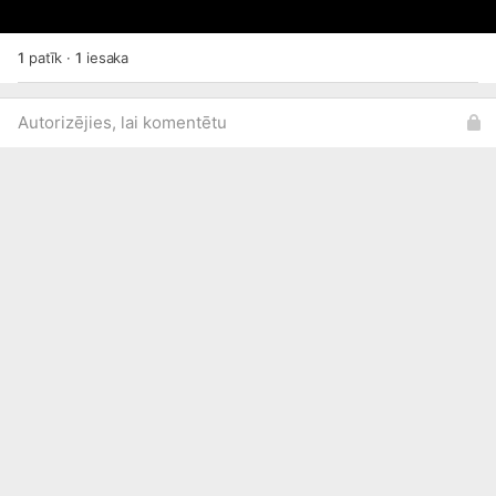
1
patīk
·
1
iesaka
Autorizējies, lai komentētu