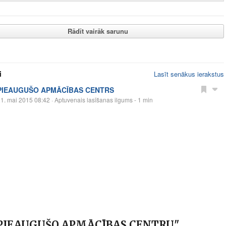
Rādīt vairāk sarunu
i
Lasīt senākus ierakstus
PIEAUGUŠO APMĀCĪBAS CENTRS
1. mai 2015 08:42
· Aptuvenais lasīšanas ilgums - 1 min
"PIEAUGUŠO APMĀCĪBAS CENTRU".