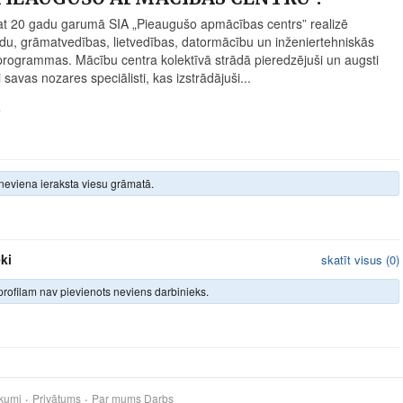
at 20 gadu garumā SIA „Pieaugušo apmācības centrs” realizē
du, grāmatvedības, lietvedības, datormācību un inženiertehniskās
rogrammas. Mācību centra kolektīvā strādā pieredzējuši un augsti
ti savas nozares speciālisti, kas izstrādājuši...
4
neviena ieraksta viesu grāmatā.
ki
skatīt visus (0)
profilam nav pievienots neviens darbinieks.
kumi
Privātums
Par mums
Darbs