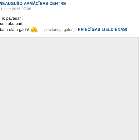
PIEAUGUŠO APMĀCĪBAS CENTRS
1. mar 2016 07:38
s ik pavasari,
kšo zaķu bari.
aibām olām gādā!
—
pievienoja galeriju
PRIECĪGAS LIELDIENAS!