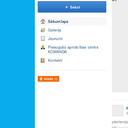
Sekot
Sākumlapa
Galerija
Jaunumi
Pieaugušo apmācības centrs
KOMANDA
Kontakti
Ieteikt
10
6
pievienoja