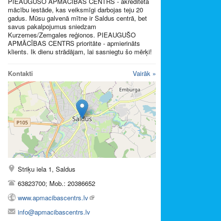
PIEAUGUŠO APMĀCĪBAS CENTRS - akreditēta
mācību iestāde, kas veiksmīgi darbojas teju 20
gadus. Mūsu galvenā mītne ir Saldus centrā, bet
savus pakalpojumus sniedzam
Kurzemes/Zemgales reģionos. PIEAUGUŠO
APMĀCĪBAS CENTRS prioritāte - apmierināts
klients. Ik dienu strādājam, lai sasniegtu šo mērķi!
Kontakti
Vairāk »
Striķu iela 1, Saldus
63823700; Mob.: 20386652
www.apmacibascentrs.lv
info@apmacibascentrs.lv