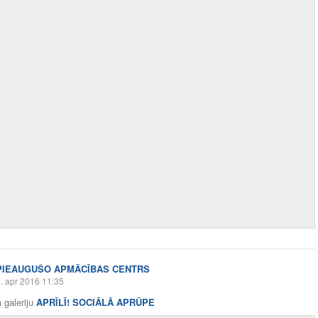
PIEAUGUŠO APMĀCĪBAS CENTRS
. apr 2016 11:35
 galeriju
APRĪLĪ! SOCIĀLĀ APRŪPE