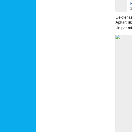
2
Lieldienā
Apkārt ri
Un par r