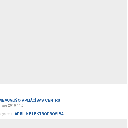
PIEAUGUŠO APMĀCĪBAS CENTRS
. apr 2016 11:34
 galeriju
APRĪLĪ! ELEKTRODROŠĪBA