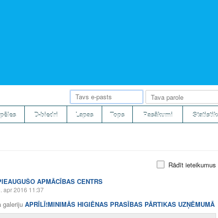
pēles
D-biedri
Lapas
Tops
Pasākumi
Statistik
Rādīt ieteikumus
PIEAUGUŠO APMĀCĪBAS CENTRS
. apr 2016 11:37
 galeriju
APRĪLĪ!MINIMĀS HIGIĒNAS PRASĪBAS PĀRTIKAS UZŅĒMUMĀ