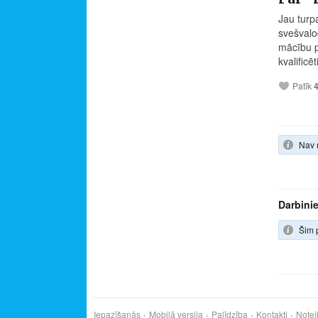
Jau turp
svešvalo
mācību p
kvalificē
Patīk
Nav 
Darbinie
Šim 
Iepazīšanās
Mobilā versija
Palīdzība
Kontakti
Notei