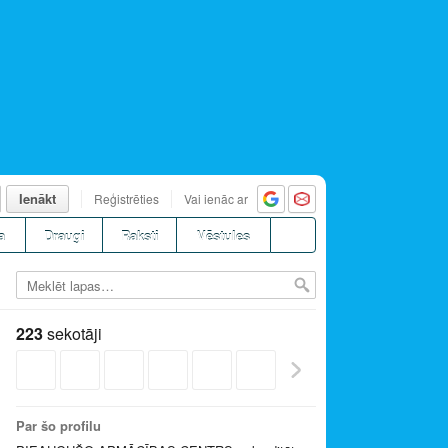
Ienākt
Reģistrēties
Vai ienāc ar
a
Draugi
Raksti
Vēstules
223
sekotāji
Par šo profilu