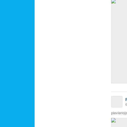
6
pievienoja