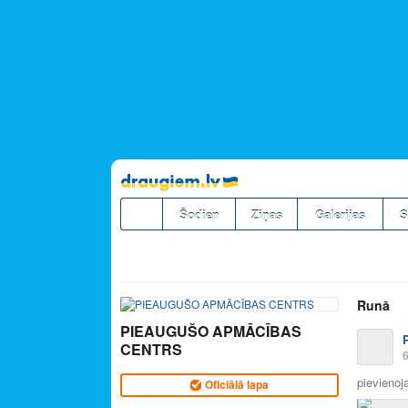
Pāriet
uz
saturu
Šodien
Ziņas
Galerijas
S
Runā
PIEAUGUŠO APMĀCĪBAS
CENTRS
6
pievienoja
Oficiālā lapa