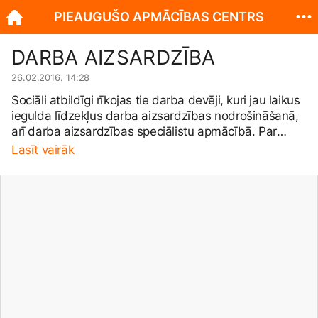
PIEAUGUŠO APMĀCĪBAS CENTRS
DARBA AIZSARDZĪBA
26.02.2016. 14:28
Sociāli atbildīgi rīkojas tie darba devēji, kuri jau laikus
iegulda līdzekļus darba aizsardzības nodrošināšanā,
arī darba aizsardzības speciālistu apmācībā. Par
darba aizsardzības nozīmi nereti sāk domāt tikai tad,
Lasīt vairāk
kad uzņēmumā vai iestādē notiek kāds nelaimes
gadījums vai avārija. Sekas mēdz būt smagas -
emocionālas, fiziskas, materiālas. Tajās cietēji ir gan
darbinieki, gan arī paši darba devēji. Esiet atbildīgi!