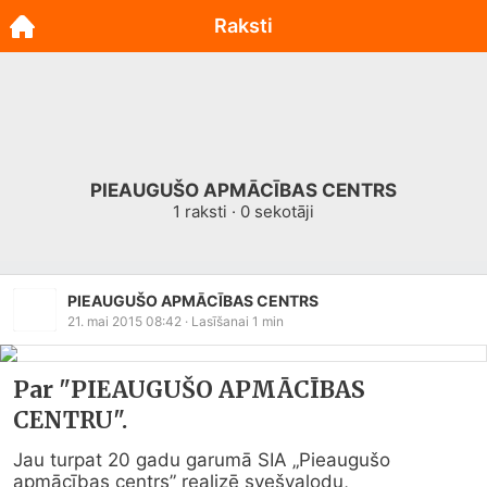
Raksti
PIEAUGUŠO APMĀCĪBAS CENTRS
1
raksti ·
0
sekotāji
PIEAUGUŠO APMĀCĪBAS CENTRS
21. mai 2015 08:42
· Lasīšanai
1
min
Par "PIEAUGUŠO APMĀCĪBAS
CENTRU".
Jau turpat 20 gadu garumā SIA „Pieaugušo 
apmācības centrs” realizē svešvalodu, 