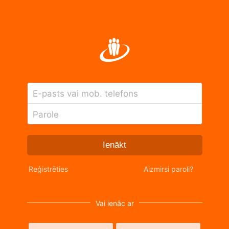
E-pasts vai mob. telefons
Parole
Ienākt
Reģistrēties
Aizmirsi paroli?
Vai ienāc ar