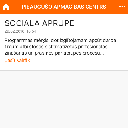
PIEAUGUŠO APMĀCĪBAS CENTRS
SOCIĀLĀ APRŪPE
29.02.2016. 10:54
Programmas mērķis: dot izglītojamam apgūt darba
tirgum atbilstošas sistematizētas profesionālas
zināšanas un prasmes par aprūpes procesu
personām, kuras pašas sevi nevar aprūpēt, ievērot
Lasīt vairāk
higiēnu, sagatavot un uzņemt ēdienu, uzkopt telpas,
apgādāt ar pirmās nepieciešamības precēm, kā arī
uzturēt klienta saistību ar apkārtējo vidi.