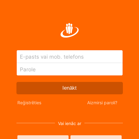
E-pasts vai mob. telefons
Parole
Ienākt
Reģistrēties
Aizmirsi paroli?
Vai ienāc ar