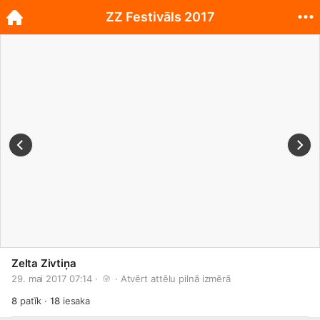
ZZ Festivāls 2017
Zelta Zivtiņa
29. mai 2017 07:14 · 
 · 
Atvērt attēlu pilnā izmērā
8
patīk
·
18
iesaka