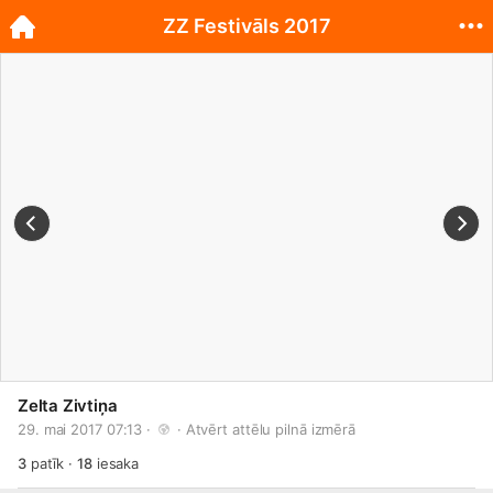
ZZ Festivāls 2017
Zelta Zivtiņa
29. mai 2017 07:13 · 
 · 
Atvērt attēlu pilnā izmērā
3
patīk
·
18
iesaka