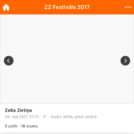
ZZ Festivāls 2017
Zelta Zivtiņa
29. mai 2017 07:13 · 
 · 
Atvērt attēlu pilnā izmērā
5
patīk
·
18
iesaka