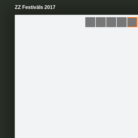
ZZ Festivāls 2017
Pāriet
uz
saturu
Šodien
Ziņas
Galerijas
S
Zelta Zivtiņa
Oficiālā lapa