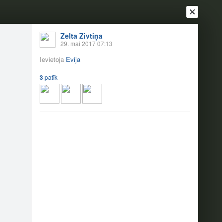
Zelta Zivtiņa
29. mai 2017 07:13
Ievietoja
Evija
3
patīk
Ienākt
Reģistrēties
Vai ienāc ar
a
Draugi
Raksti
Vēstules
17
3