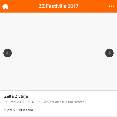
ZZ Festivāls 2017
Zelta Zivtiņa
29. mai 2017 07:14 · 
 · 
Atvērt attēlu pilnā izmērā
2
patīk
·
18
iesaka