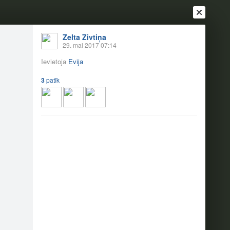
Zelta Zivtiņa
29. mai 2017 07:14
Ievietoja
Evija
3
patīk
Ienākt
Reģistrēties
Vai ienāc ar
a
Draugi
Raksti
Vēstules
17
3