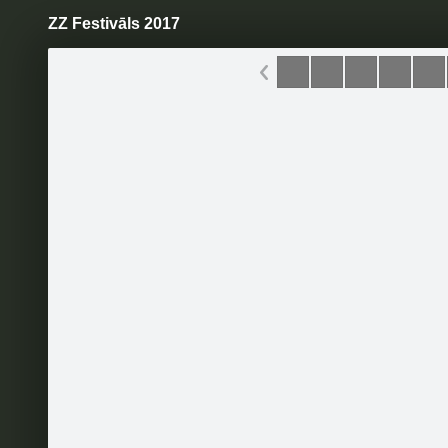
ZZ Festivāls 2017
Pāriet
uz
saturu
Šodien
Ziņas
Galerijas
S
Zelta Zivtiņa
Oficiālā lapa