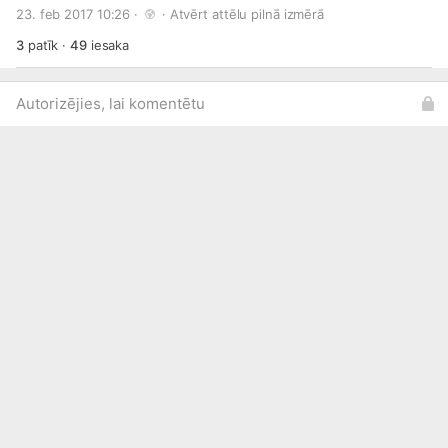
skolēnus ar priekšnesumiem un dažādiem foršiem
23. feb 2017 10:26 · 
 · 
Atvērt attēlu pilnā izmērā
jaunumiem. Tiekās!
3
patīk
·
49
iesaka
Autorizējies, lai komentētu