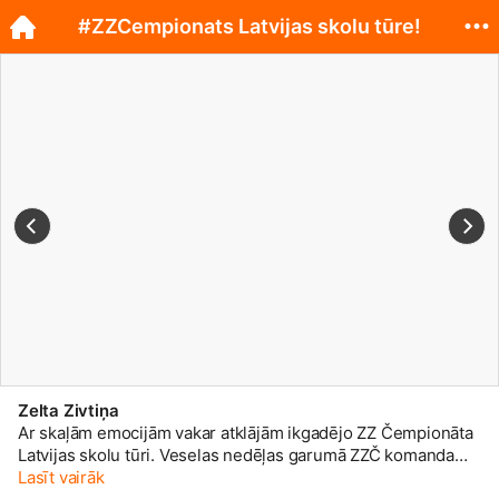
#ZZCempionats Latvijas skolu tūre!
Zelta Zivtiņa
Ar skaļām emocijām vakar atklājām ikgadējo ZZ Čempionāta
Latvijas skolu tūri. Veselas nedēļas garumā ZZČ komanda
kopā ar mūziķiem, Zī&Zē un talismanu Lāci iepriecinās
Lasīt vairāk