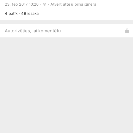
skolēnus ar priekšnesumiem un dažādiem foršiem
23. feb 2017 10:26 · 
 · 
Atvērt attēlu pilnā izmērā
jaunumiem. Tiekās!
4
patīk
·
49
iesaka
Autorizējies, lai komentētu