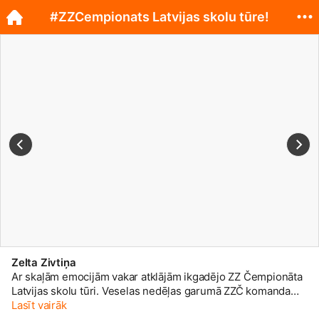
#ZZCempionats Latvijas skolu tūre!
Zelta Zivtiņa
Ar skaļām emocijām vakar atklājām ikgadējo ZZ Čempionāta
Latvijas skolu tūri. Veselas nedēļas garumā ZZČ komanda
kopā ar mūziķiem, Zī&Zē un talismanu Lāci iepriecinās
Lasīt vairāk