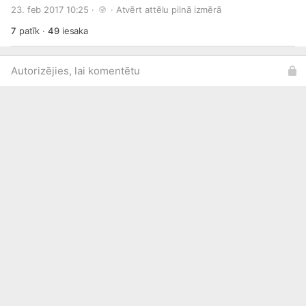
skolēnus ar priekšnesumiem un dažādiem foršiem
23. feb 2017 10:25 · 
 · 
Atvērt attēlu pilnā izmērā
jaunumiem. Tiekās!
7
patīk
·
49
iesaka
Autorizējies, lai komentētu