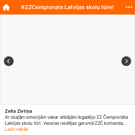
#ZZCempionats Latvijas skolu tūre!
Zelta Zivtiņa
Ar skaļām emocijām vakar atklājām ikgadējo ZZ Čempionāta
Latvijas skolu tūri. Veselas nedēļas garumā ZZČ komanda
kopā ar mūziķiem, Zī&Zē un talismanu Lāci iepriecinās
Lasīt vairāk